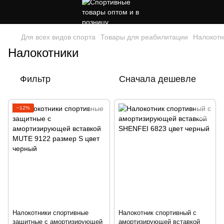
Для всех видов спорта
Товары для реабилитации
Налокотн
Налокотники
Фильтр
Сначала дешевле
−12%
Налокотники спортивные
Налокотник спортивный с
защитные с амортизирующей
амортизирующей вставкой