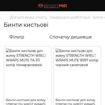
Для всіх видів спорту
Товари для реабілітації
Бинти 
Бинти кистьові
Фільтр
Спочатку дешевше
Бинти кистьові для жиму
Бинти кистьові для жиму
STRENGTH WRIST WRAPS
STRENGTH WRIST WRAPS