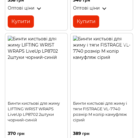
338 грн
340 грн
Оптові ціни
Оптові ціни
Купити
Купити
Бинти кистьові для жиму
Бинти кистьові для жиму і
LIFTING WRIST WRAPS
тяги FISTRAGE VL-7740
LiveUp LP8702 2штуки
розмір M колір камуфляж
чорний-синій
сірий
370 грн
389 грн