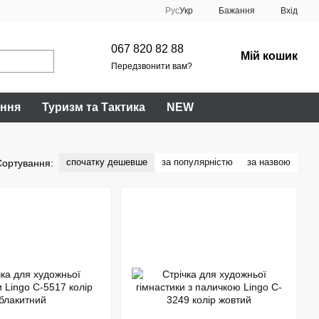
Рус
Укр
Бажання
Вхід
067 820 82 88
Мій кошик
Передзвонити вам?
ання
Туризм та Тактика
NEW
спочатку дешевше
за популярністю
за назвою
Сортування: