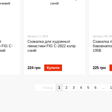
Артикул: C-2822
Артикул: 85-19
ї
Скакалка для художньої
Скакалка г
ю FIG C-
гімнастики FIG C-2822 колір
бавовна/по
вий
синій
195B
224 грн
Купити
225 грн
Назад
1
2
3
4
5
6
...
1