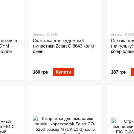
Артикул: C-8643
Артикул: CO-9
гнезія в
Скакалка для художньої
Сіточка дл
 GYM
гімнастики Zelart C-8643 колір
(на гульку)
 білий
синій
колір блак
180 грн
Купити
187 грн