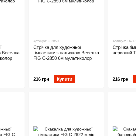
Артикул: C-2850
Артикул: TA71
ї
Стрічка для художньої
Стрічка гі
ю Веселка
гімнастики з паличкою Веселка
червоний 
иколор
FIG C-2850 6м мультиколор
216 грн
Купити
216 грн