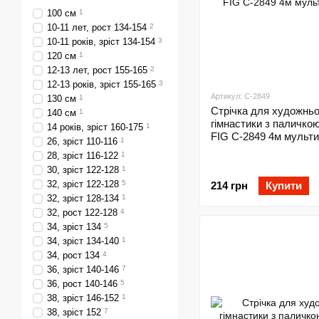
100 см
1
10-11 лет, рост 134-154
2
10-11 років, зріст 134-154
3
120 см
1
12-13 лет, рост 155-165
2
12-13 років, зріст 155-165
3
Артикул: C-2849
130 см
1
Стрічка для художньо
140 см
1
гімнастики з паличко
14 років, зріст 160-175
1
FIG C-2849 4м мульт
26, зріст 110-116
1
28, зріст 116-122
1
30, зріст 122-128
1
32, зріст 122-128
5
214 грн
Купити
32, зріст 128-134
1
32, рост 122-128
4
34, зріст 134
5
34, зріст 134-140
1
34, рост 134
4
36, зріст 140-146
7
36, рост 140-146
5
38, зріст 146-152
1
38, зріст 152
7