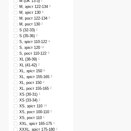
M (UK 13-3)
1
M, зріст 122-134
2
M, зріст 130
9
M, рост 122-134
5
M, рост 130
2
S (32-33)
1
S (35-36)
2
S, зріст 110-122
4
S, зріст 120
11
S, рост 110-122
5
XL (38-39)
1
XL (41-42)
2
XL, зріст 150
9
XL, зріст 155-165
3
XL, рост 150
2
XL, рост 155-165
2
XS (30-31)
1
XS (33-34)
2
XS, зріст 110
10
XS, рост 100-110
2
XS, рост 110
1
XXL, зріст 165-175
1
XXXL, зріст 175-180
1