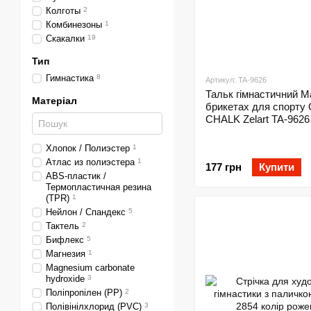
Колготы
2
Комбинезоны
1
Скакалки
19
Тип
Гимнастика
8
Артикул: TA-9626
Тальк гімнастичний Ма
Матеріал
брикетах для спорту
CHALK Zelart TA-9626
Хлопок / Полиэстер
1
Атлас из полиэстера
1
177 грн
Купити
ABS-пластик /
Термопластичная резина
(TPR)
1
Нейлон / Спандекс
5
Тактель
2
Бифлекс
5
Магнезия
1
Magnesium carbonate
hydroxide
3
Поліпропілен (PP)
2
Полівінілхлорид (PVC)
3