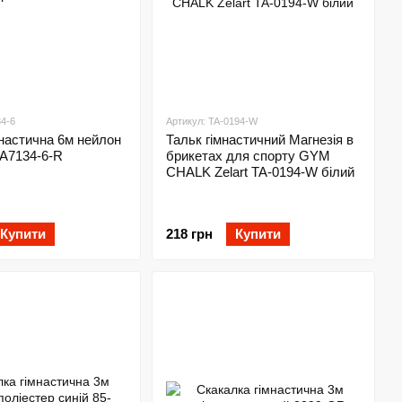
34-6
Артикул: TA-0194-W
мнастична 6м нейлон
Тальк гімнастичний Магнезія в
TA7134-6-R
брикетах для спорту GYM
CHALK Zelart TA-0194-W білий
Купити
218 грн
Купити