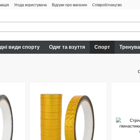
мація
Угода користувача
Відгуки про магазин
Співробітництво
дні види спорту
Одяг та взуття
Спорт
Тренув