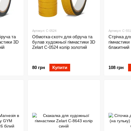
Артикул: C-0524
Артикул: C-55
бруча та
Обмотка-скотч для обруча та
Стрічка дл
астики 3D
булав художньої гімнастики 3D
гімнастики 
ній
Zelart C-0524 колір золотий
блакитний
80 грн
Купити
108 грн