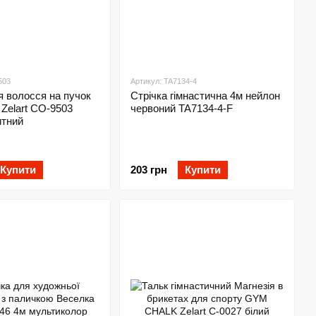
503
Артикул: TA7134-4
я волосся на пучок
Стрічка гімнастична 4м нейлон
 Zelart CO-9503
червоний TA7134-4-F
итний
Купити
203 грн
Купити