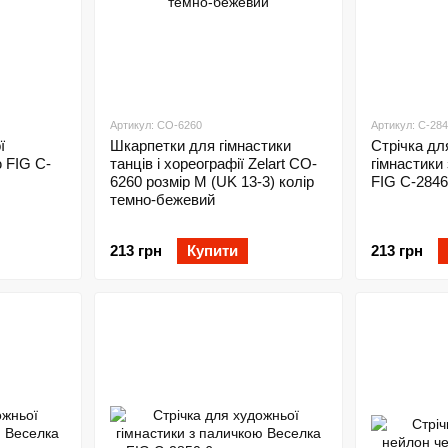
Артикул: CO-6260
Артикул: C-28
ї
Шкарпетки для гімнастики
Стрічка дл
ю FIG C-
танців і хореографії Zelart CO-
гімнастики
6260 розмір M (UK 13-3) колір
FIG C-2846
темно-бежевий
213 грн
Купити
213 грн