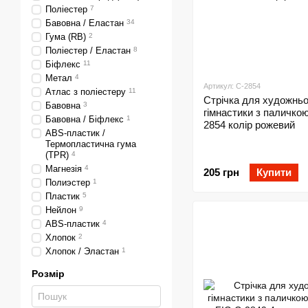
Поліестер
7
Бавовна / Еластан
34
Гума (RB)
2
Поліестер / Еластан
8
Біфлекс
11
Метал
4
Артикул: C-2854
Атлас з поліестеру
11
Стрічка для художньо
Бавовна
3
гімнастики з паличко
Бавовна / Біфлекс
1
2854 колір рожевий
ABS-пластик /
Термопластична гума
(TPR)
4
Магнезія
4
205 грн
Купити
Полиэстер
1
Пластик
5
Нейлон
9
ABS-пластик
4
Хлопок
2
Хлопок / Эластан
1
Розмір