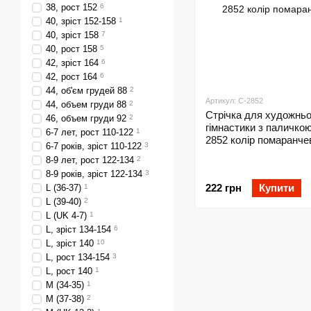
38, рост 152
6
40, зріст 152-158
1
40, зріст 158
7
40, рост 158
5
42, зріст 164
6
42, рост 164
6
44, об'єм грудей 88
2
Артикул: C-2852
44, объем груди 88
2
Стрічка для художньо
46, объем груди 92
2
гімнастики з паличко
6-7 лет, рост 110-122
1
2852 колір помаранче
6-7 років, зріст 110-122
3
8-9 лет, рост 122-134
2
8-9 років, зріст 122-134
3
222 грн
Купити
L (36-37)
1
L (39-40)
2
L (UK 4-7)
1
L, зріст 134-154
6
L, зріст 140
10
L, рост 134-154
3
L, рост 140
1
M (34-35)
1
M (37-38)
2