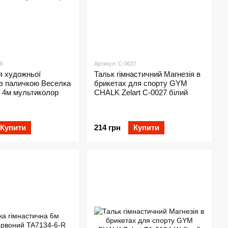
46
Артикул: C-0027
я художньої
Тальк гімнастичний Магнезія в
 з паличкою Веселка
брикетах для спорту GYM
 4м мультиколор
CHALK Zelart C-0027 білий
Купити
214 грн
Купити