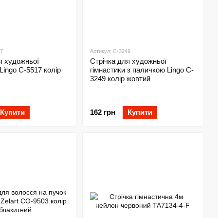
17
Артикул: C-3249
я художньої
Стрічка для художньої
Lingo C-5517 колір
гімнастики з паличкою Lingo C-
3249 колір жовтий
Купити
162 грн
Купити