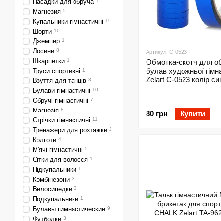
Насадки для обруча
1
Магнезия
5
Купальники гімнастичні
19
Шорти
10
Джемпер
1
Лосини
8
Артикул: C-0523
Шкарпетки
1
Обмотка-скотч для о
булав художньої гімн
Труси спортивні
1
Zelart C-0523 колір си
Взуття для танців
3
Булави гімнастичні
10
Обручі гімнастичні
7
Магнезія
8
80 грн
Купити
Стрічки гімнастичні
11
Тренажери для розтяжки
2
Колготи
4
М'ячі гімнастичні
5
Сітки для волосся
1
Підкупальники
1
Комбінезони
3
Велосипедки
3
Подкупальники
1
Булавы гимнастические
9
Футболки
3