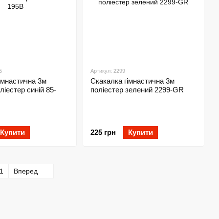
5
Артикул: 2299
імнастична 3м
Скакалка гімнастична 3м
ліестер синій 85-
поліестер зелений 2299-GR
Купити
225 грн
Купити
1
Вперед