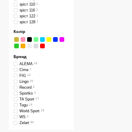
зріст 110
1
зріст 116
2
зріст 122
1
зріст 128
1
Колір
Бренд
ALEMA
28
Cima
1
FIG
13
Lingo
20
Record
4
Sportko
3
TA Sport
17
Togu
14
World Sport
19
WS
4
Zelart
80