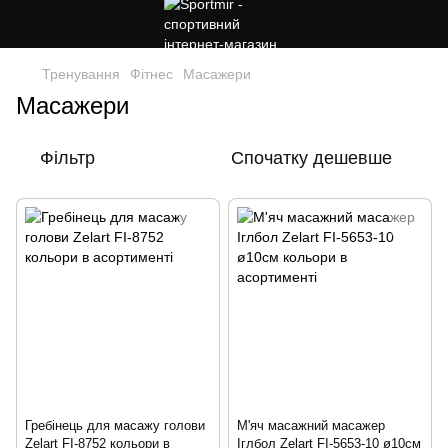
Тренування
Фітнес
Масажери
Масажери
Фільтр
Спочатку дешевше
Гребінець для масажу голови
М'яч масажний масажер
Zelart FI-8752 кольори в
Іглбол Zelart FI-5653-10 ø10см