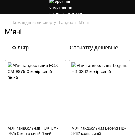
Командні види спорту
Гандбол
М'ячі
М'ячі
Фільтр
Спочатку дешевше
М'яч гандбольний FOX CM-
М'яч гандбольний Legend HB-
9975-0 колір синій-білий
3282 колір синій