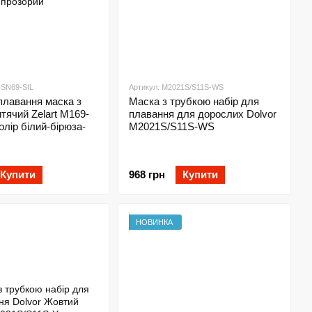
-SN69-SIL
Артикул: M2021S/S11S-WS
плавання маска з
Маска з трубкою набір для
тячий Zelart M169-
плавання для дорослих Dolvor
олір білий-бірюза-
M2021S/S11S-WS
Купити
968 грн
Купити
НОВИНКА