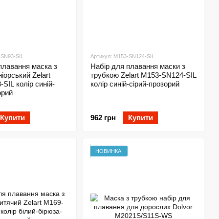
-SN93-SIL
Артикул: M153-SN124-SIL
плавання маска з
Набір для плавання маски з
іорський Zelart
трубкою Zelart M153-SN124-SIL
SIL колір синій-
колір синій-сірий-прозорий
орий
Купити
962 грн
Купити
НОВИНКА