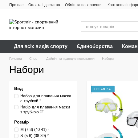
Перейти до основного контенту
Про нас
Оплата і доставка
Обмін та повернення
Контактна інфор
Для всіх видів спорту
Єдиноборства
Коман
Головна
Спорт
Дайвінг та підводне полювання
Набори
Набори
Вид
НОВИНКА
Набор для плавания маска
с трубкой
3
Набір для плавання маски
з трубкою
27
Розмір
M-(7-8)-(40-41)
2
S-(5-6)-(38-39)
2