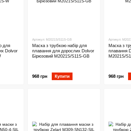
Артикул: M2021S/S11S-GB
Артикул: M202
р для
Маска з трубкою набір для
Маска з тр
х Dolvor
плавання для дорослих Dolvor
плавання D
W
Бірюзовий M2021S/S11S-GB
M2021S/S1
968 грн
Купити
968 грн