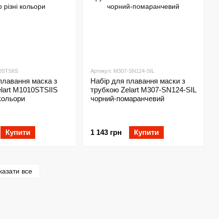
0STSIIS
Артикул: M307-SN124-SIL
плавання маска з
Набір для плавання маски з
lart M1010STSIIS
трубкою Zelart M307-SN124-SIL
 кольори
чорний-помаранчевий
Купити
1 143 грн
Купити
казати все