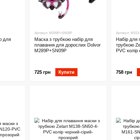
Артикул: М289P+SN09P
Артикул: M15
р для
Маска з трубкою набір для
Набір для 
плавання для дорослих Dolvor
трубкою Ze
М289P+SN09P
PVC колір 
725 грн
Купити
758 грн