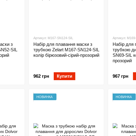
Артикул: M167-SN124-SIL
Артикул: M169
аски з
Набір для плавання маски з
Набір для 
SN52-SIL
трубкою Zelart M167-SN124-SIL
трубкою ди
зорий
колір бірюзовий-сірий-прозорий
SN69-SIL к
прозорий
962 грн
Купити
967 грн
НОВИНКА
НОВИНКА