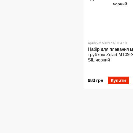
Артикул: M109-SN50-4-SIL
Набір для плавання м
трубкою Zelart M109-
SIL чорний
983 грн
Купити