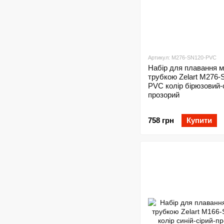
Артикул: M276-SN120-PVC
Набір для плавання м
трубкою Zelart M276-
PVC колір бірюзовий-
прозорий
758 грн
Купити