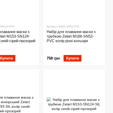
3-SN124-PVC
Артикул: M166-SN52-PVC
плавання маски з
Набір для плавання маски з
lart M153-SN124-
трубкою Zelart M166-SN52-
синій-сірий-прозорий
PVC колір різні кольори
Купити
758 грн
Купити