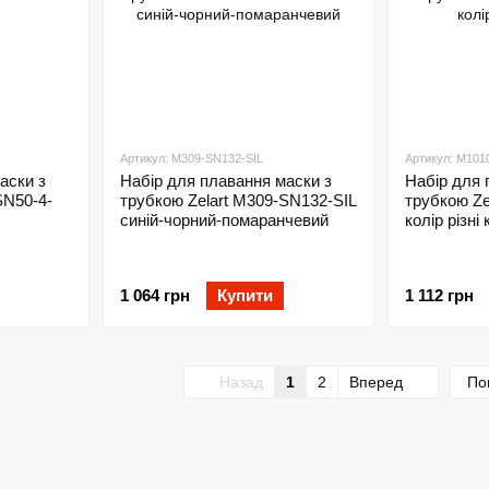
Артикул: M309-SN132-SIL
Артикул: M101
аски з
Набір для плавання маски з
Набір для 
SN50-4-
трубкою Zelart M309-SN132-SIL
трубкою Ze
синій-чорний-помаранчевий
колір різні
1 064 грн
Купити
1 112 грн
Назад
1
2
Вперед
По