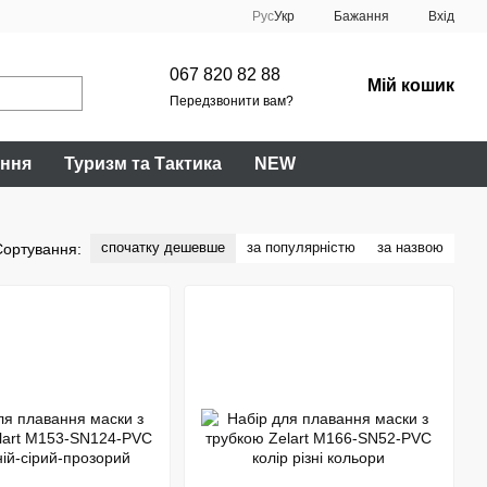
Рус
Укр
Бажання
Вхід
067 820 82 88
Мій кошик
Передзвонити вам?
ання
Туризм та Тактика
NEW
спочатку дешевше
за популярністю
за назвою
Сортування: