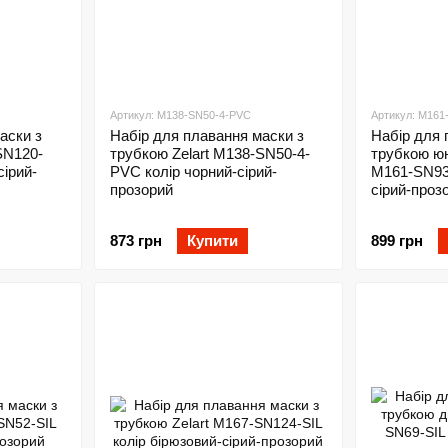
Артикул: M138-SN50-4-PVC
Артикул: M161
аски з
Набір для плавання маски з
Набір для 
SN120-
трубкою Zelart M138-SN50-4-
трубкою юн
сірий-
PVC колір чорний-сірий-
M161-SN93-
прозорий
сірий-проз
873 грн
Купити
899 грн