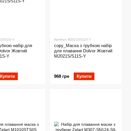
1S/S11S-Y
Артикул: M2021S/S11S-Y
убкою набір для
copy_Маска з трубкою набір
olvor Жовтий
для плавання Dolvor Жовтий
1S-Y
M2021S/S11S-Y
Купити
968 грн
Купити