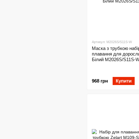
Артикул: M2026S/S11S-W
Маска з трубкою набі
плавання для доросли
Білий M2026S/S11S-
968 грн
Купити