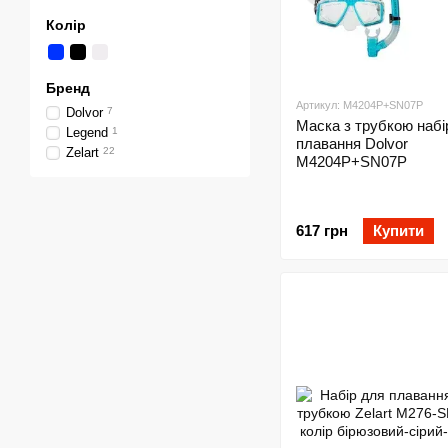
Колір
Бренд
Артикул: М4204Р+SN07P
Dolvor
7
Маска з трубкою набі
Legend
1
плавання Dolvor
Zelart
22
М4204Р+SN07P
617 грн
Купити