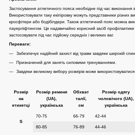
Застосування атлетичного пояса необхідне під час виконання
Використовувати таку екіпіровку можуть представники різних ви
кросфітери або бодібілдери. Також атлетичний пояс можна вик
пауерліфтингом. Це надзвичайно корисний засіб профілактики
застосовувати під час підйому середніх і великих ваг.
Переваги:
Забезпечує надійний захист від травм завдяки широкій спин
Призначений для занять силовими тренуваннями.
Завдяки великому вибору розмірів може використовуватися 
Розмір
Розмір ременя
Обхват
Розмір одягу
на
(UA),
талії,
чоловічого (UA),
етикетці
українська
см
українська
70-75
66-79
42-44
S
80-85
76-89
44-46