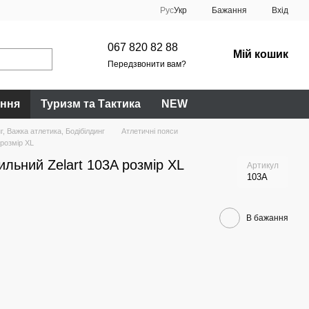
Рус
Укр
Бажання
Вхід
067 820 82 88
Мій кошик
Передзвонити вам?
ання
Туризм та Тактика
NEW
, Важка атлетика, Бодібілдинг
Атлетичні пояси
 розмір XL
ильний Zelart 103A розмір XL
Артикул
103A
В бажання