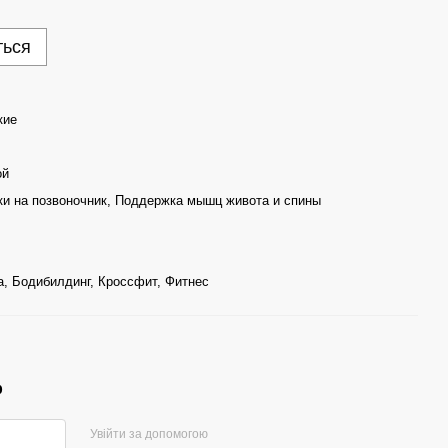
ться
кие
ой
ки на позвоночник, Поддержка мышц живота и спины
а, Бодибилдинг, Кроссфит, Фитнес
р
Увійти за допомогою