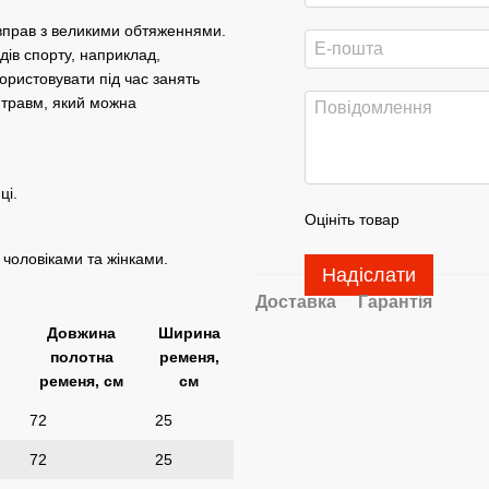
 вправ з великими обтяженнями.
дів спорту, наприклад,
ористовувати під час занять
 травм, який можна
ці.
Оцініть товар
чоловіками та жінками.
Надіслати
Доставка
Гарантія
Довжина
Ширина
полотна
ременя,
ременя, см
см
72
25
72
25