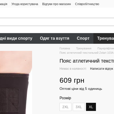
мація
Угода користувача
Відгуки про магазин
Співробітництво
дні види спорту
Одяг та взуття
Спорт
Тренув
Головна
Тренування
Пауерліфтинг
Пояс атлетичний текстильний Zelart 103A
Пояс атлетичний текст
Немає в наявності
Написати відгук
609 грн
Оптові ціни від 5 одиниць
Розмір
2XL
3XL
XL