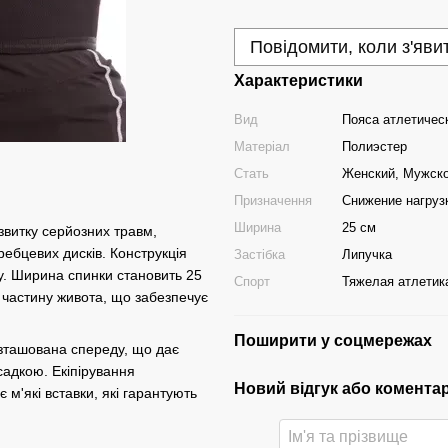
Повідомити, коли з'яви
Характеристики
Вид
Пояса атлетичес
Матеріал
Полиэстер
Стать
Женский, Мужск
Призначення
Снижение нагруз
Ширина
25 см
озвитку серйозних травм,
ребцевих дисків. Конструкція
Застібка
Липучка
у. Ширина спинки становить 25
Спорт
Тяжелая атлетик
 частину живота, що забезпечує
Поширити у соцмережах
озташована спереду, що дає
садкою. Екіпірування
Новий відгук або комента
 м'які вставки, які гарантують