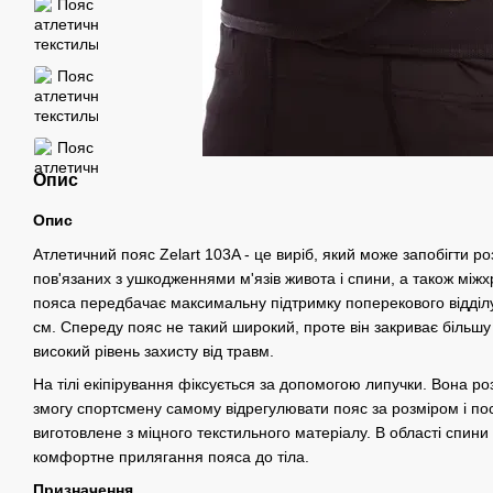
Опис
Опис
Атлетичний пояс Zelart 103A - це виріб, який може запобігти р
пов'язаних з ушкодженнями м'язів живота і спини, а також міжх
пояса передбачає максимальну підтримку поперекового відділ
см. Спереду пояс не такий широкий, проте він закриває більшу
високий рівень захисту від травм.
На тілі екіпірування фіксується за допомогою липучки. Вона р
змогу спортсмену самому відрегулювати пояс за розміром і по
виготовлене з міцного текстильного матеріалу. В області спини є
комфортне прилягання пояса до тіла.
Призначення