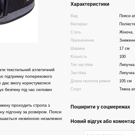
Характеристики
Вид
Пояси а
Матеріал
Поліест
Стать
Жіноча,
Призначення
Зниження
Ширина
17 см
Кількість
100
Тип застібки
Липучка
ати текстильний атлетичний
Застібка
Липучка
тує підтримку поперекового
Длина полотна ремня
105 см
це дає змогу користуватися
Спорт
Тяжка ат
ує безпеку під час силових
вжину проходить стропа з
Поширити у соцмережах
чну підгонку за розміром. Пояси
лишається незмінною незалежно
Новий відгук або комента