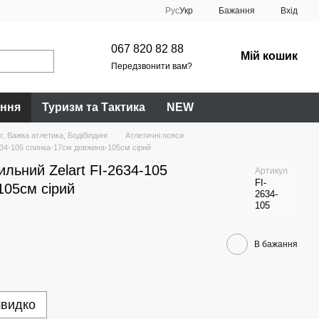
Рус
Укр
Бажання
Вхід
067 820 82 88
Мій кошик
Передзвонити вам?
ання
Туризм та Тактика
NEW
, Важка атлетика, Бодібілдинг
Атлетичні пояси
634-105 спинка-17см довжина-105см сірий
ильний Zelart FI-2634-105
Артикул
FI-
105см сірий
2634-
105
В бажання
швидко