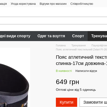
мація
Угода користувача
Відгуки про магазин
Співробітництво
дні види спорту
Одяг та взуття
Спорт
Тренув
Головна
Тренування
Пауерліфтинг
Пояс атлетичний текстильний Zelart FI-2
Пояс атлетичний текст
спинка-17см довжина-
В наявності
Написати відгук
649 грн
Оптові ціни від 5 одиниць
Купити
Замовити 