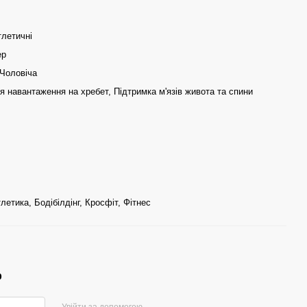
тлетичні
ер
 Чоловіча
 навантаження на хребет, Підтримка м'язів живота та спини
летика, Бодібілдінг, Кросфіт, Фітнес
р
Увійти за допомогою