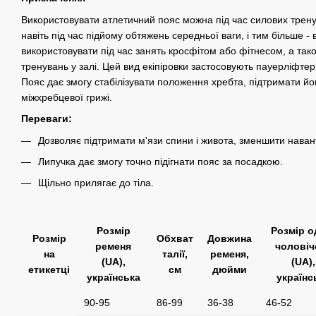
Використовувати атлетичний пояс можна під час силових трену
навіть під час підйому обтяжень середньої ваги, і тим більше -
використовувати під час занять кросфітом або фітнесом, а так
тренувань у залі. Цей вид екіпіровки застосовують пауерліфтер
Пояс дає змогу стабілізувати положення хребта, підтримати йо
міжхребцевої грижі.
Переваги:
Дозволяє підтримати м'язи спини і живота, зменшити наван
Липучка дає змогу точно підігнати пояс за посадкою.
Щільно прилягає до тіла.
Розмір
Розмір о
Розмір
Обхват
Довжина
ременя
чоловіч
на
талії,
ременя,
(UA),
(UA),
етикетці
см
дюйми
українська
українс
90-95
86-99
36-38
46-52