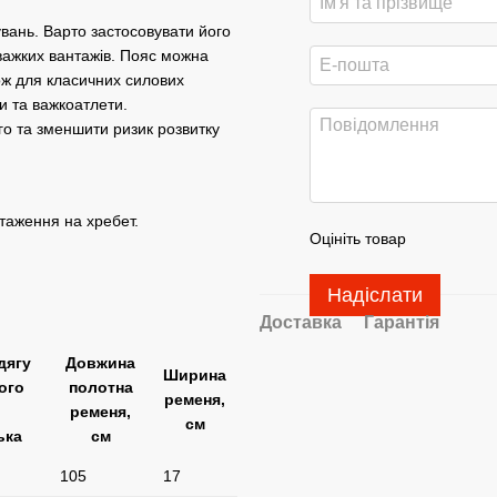
вань. Варто застосовувати його
 важких вантажів. Пояс можна
ож для класичних силових
и та важкоатлети.
го та зменшити ризик розвитку
таження на хребет.
Оцініть товар
Надіслати
Доставка
Гарантія
дягу
Довжина
Ширина
ого
полотна
ременя,
ременя,
см
ька
см
105
17