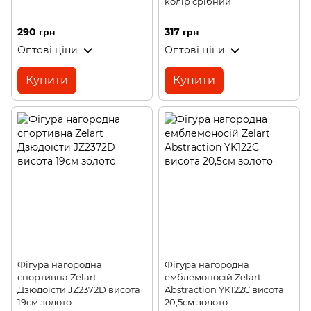
колір срібний
290 грн
317 грн
Оптові ціни
Оптові ціни
Купити
Купити
Фігура нагородна
Фігура нагородна
спортивна Zelart
емблемоносій Zelart
Дзюдоїсти JZ2372D висота
Abstraction YK122C висота
19см золото
20,5см золото