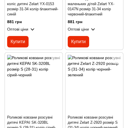
коліс дитячі Zelart YX-0153
маленьких дітей Zelart YX-
розмір 31-34 колір блакитний-
0147N розмір 31-34 колір
синій
червоний-блакитний
881 грн
881 грн
Оптові ціни
Оптові ціни
Купити
Купити
Роликові ковзани розсувні
Роликові ковзани розсувні
дитячі KEPAI SK-320BL
дитячі Zelart Z-2920 розмір S
розмір S (28-31) колір сірий-
(31-34) колір чорний-зелений