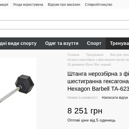
мація
Угода користувача
Відгуки про магазин
Співробітництво
дні види спорту
Одяг та взуття
Спорт
Тренув
Головна
Тренування
Все для трен
Штанга нерозбірна з фіксованою вагою п
30 довжина-95см 30кг чорний
Штанга нерозбірна з 
шестигранна гексагона
Hexagon Barbell TA-62
Немає в наявності
Написати відгук
8 251 грн
Оптові ціни від 5 одиниць