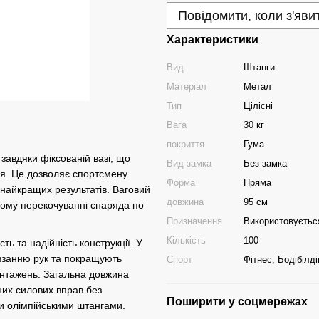
Повідомити, коли з'яви
Характеристики
Вид
Штанги
Матеріал
Метал
Тип
Цілісні
Вага
30 кг
покриття
Гума
авдяки фіксованій вазі, що
Вид замка
Без замка
я. Це дозволяє спортсмену
Форма
Пряма
 найкращих результатів. Ваговий
довжина
95 см
вому перекочуванні снаряда по
Призначення
Використовується
Кількість
100
ть та надійність конструкції. У
овзанню рук та покращують
Спорт
Фітнес, Бодібілді
антажень. Загальна довжина
них силових вправ без
Поширити у соцмережах
ми олімпійськими штангами.