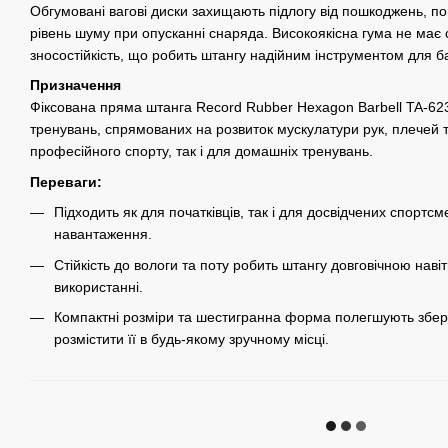
Обгумовані вагові диски захищають підлогу від пошкоджень, п
рівень шуму при опусканні снаряда. Високоякісна гума не має 
зносостійкість, що робить штангу надійним інструментом для б
Призначення
Фіксована пряма штанга Record Rubber Hexagon Barbell TA-62
тренувань, спрямованих на розвиток мускулатури рук, плечей т
професійного спорту, так і для домашніх тренувань.
Переваги:
Підходить як для початківців, так і для досвідчених спортс
навантаження.
Стійкість до вологи та поту робить штангу довговічною наві
використанні.
Компактні розміри та шестигранна форма полегшують збер
розмістити її в будь-якому зручному місці.