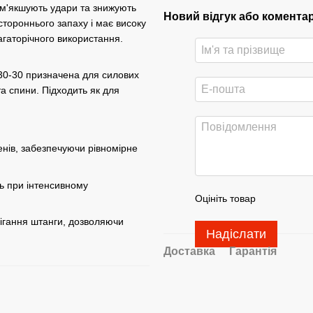
ом'якшують удари та знижують
Новий відгук або комента
стороннього запаху і має високу
агаторічного використання.
30-30 призначена для силових
а спини. Підходить як для
менів, забезпечуючи рівномірне
ть при інтенсивному
Оцініть товар
ігання штанги, дозволяючи
Надіслати
Доставка
Гарантія