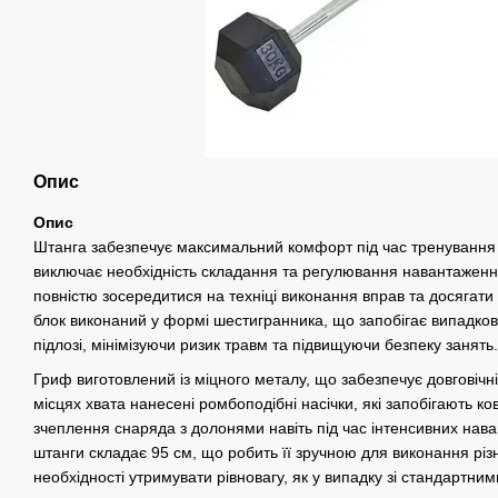
Опис
Опис
Штанга забезпечує максимальний комфорт під час тренування з
виключає необхідність складання та регулювання навантаженн
повністю зосередитися на техніці виконання вправ та досягати
блок виконаний у формі шестигранника, що запобігає випадко
підлозі, мінімізуючи ризик травм та підвищуючи безпеку занять.
Гриф виготовлений із міцного металу, що забезпечує довговічніс
місцях хвата нанесені ромбоподібні насічки, які запобігають к
зчеплення снаряда з долонями навіть під час інтенсивних нав
штанги складає 95 см, що робить її зручною для виконання різ
необхідності утримувати рівновагу, як у випадку зі стандартни