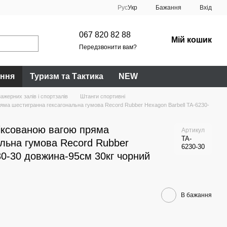
Рус
Укр
Бажання
Вхід
067 820 82 88
Мій кошик
Передзвонити вам?
ання
Туризм та Тактика
NEW
ажерних залів і спортзалів
Штанги спортивні
ряма шестигранна гексагональна гумова Record Rubber Hexagon Barbell TA-6230-
фіксованою вагою пряма
Артикул
TA-
льна гумова Record Rubber
6230-30
30-30 довжина-95см 30кг чорний
В бажання