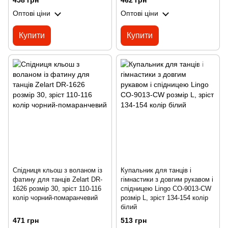
458 грн
462 грн
Оптові ціни
Оптові ціни
Купити
Купити
Спідниця кльош з воланом із
Купальник для танців і
фатину для танців Zelart DR-
гімнастики з довгим рукавом і
1626 розмір 30, зріст 110-116
спідницею Lingo CO-9013-CW
колір чорний-помаранчевий
розмір L, зріст 134-154 колір
білий
471 грн
513 грн