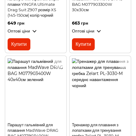
плавки YINGFA Ultimate
BAG M077903300W
Drag Suit Z907 розмір XS
30х30см
(145-150см) колір чорний
649 грн
663 грн
Оптові ціни
Оптові ціни
Купити
Купити
Парашут гальмівний для
Тренажер для плавання з
плавання MadWave DRAG
лопатками для тренування
BAG M077903400W
гребка Zelart PL-3030-M