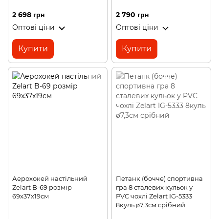
2 698 грн
2 790 грн
Оптові ціни
Оптові ціни
Купити
Купити
Аерохокей настільний
Петанк (бочче) спортивна
Zelart B-69 розмір
гра 8 сталевих кульок у
69x37x19см
PVC чохлі Zelart IG-5333
8куль ø7,3см срібний