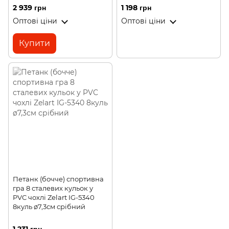
2 939 грн
1 198 грн
Оптові ціни
Оптові ціни
Купити
Петанк (бочче) спортивна
гра 8 сталевих кульок у
PVC чохлі Zelart IG-5340
8куль ø7,3см срібний