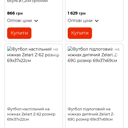
6куль ø7,2см срібний
866 грн
1 629 грн
Оптові ціни
Оптові ціни
Купити
Купити
Футбол настільний на
Футбол підлоговий на
ніжках Zelart Z-62 розмір
ніжках дитячий Zelart Z-
69х37х22см
69G розмір 69х37х69см