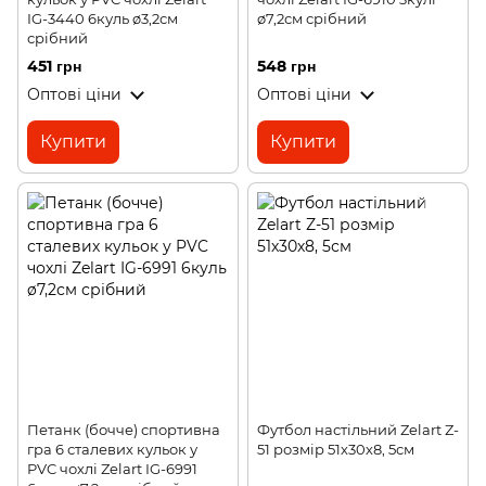
IG-3440 6куль ø3,2см
ø7,2см срібний
срібний
451 грн
548 грн
Оптові ціни
Оптові ціни
Купити
Купити
Петанк (бочче) спортивна
Футбол настільний Zelart Z-
гра 6 сталевих кульок у
51 розмір 51х30х8, 5см
PVC чохлі Zelart IG-6991