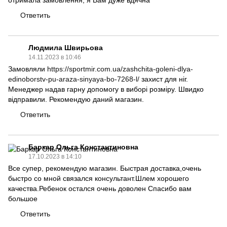
отримала замовлення, я Вам дуже вдячна
Ответить
Людмила Швирьова
14.11.2023 в 10:46
Замовляли
https://sportmir.com.ua/zashchita-goleni-dlya-
edinoborstv-pu-araza-sinyaya-bo-7268-l/
захист для ніг.
Менеджер надав гарну допомогу в виборі розміру. Швидко
відправили. Рекомендую даний магазин.
Ответить
Баркар Ольга Константиновна
17.10.2023 в 14:10
Все супер, рекомендую магазин. Быстрая доставка,очень
быстро со мной связался консультант.Шлем хорошего
качества.Ребенок остался очень доволен Спасибо вам
большое
Ответить