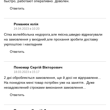
быстро, работают оперативно. Доволен.
Ответить
Романюк юлія
24.04.2023 в 10:20
Сітка волейбольна недорога,але якісна,швидко відреагували
на замовлення у вихідний,але прохання зробити доставку
укрпоштою і накладним
Ответить
Пономар Сергій Вікторович
18.03.2023 в 15:17
2 дні обробляється замовлення, ще й досі не відправлене...
На понеділок мені товар потрібен уже на заняття.. Дуже
незадоволений строками виконання замовлення...
Ответить