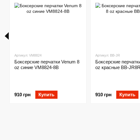
Артикул: VM8824
Артикул: BB-JR
Боксерские перчатки Venum 8
Боксерские перчатк
oz синие VM8824-8B
oz красные BB-JR8
910 грн
Купить
910 грн
Купить