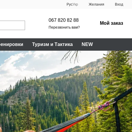
Рус
Укр
Желания
Вход
067 820 82 88
Мой заказ
Перезвонить вам?
ренировки
Туризм и Тактика
NEW