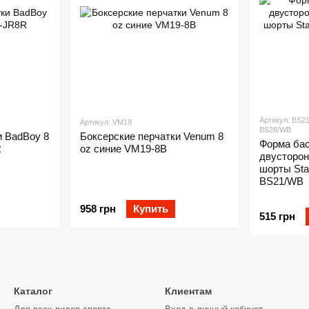
Артикул: BS2
Артикул: VM19
BS28/WB
и BadBoy 8
Боксерские перчатки Venum 8
Форма ба
R
oz синие VM19-8B
двусторон
шорты Stal
BS21/WB
958 грн
Купить
515 грн
Каталог
Клиентам