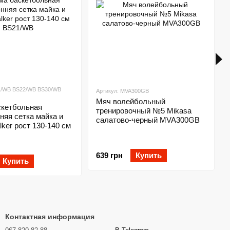
1/WB BS22/WB BS30/WB
Артикул: MVA300GB
Мяч волейбольный
скетбольная
тренировочный №5 Mikasa
няя сетка майка и
салатово-черный MVA300GB
ker рост 130-140 см
639 грн
Купить
Купить
Контактная информация