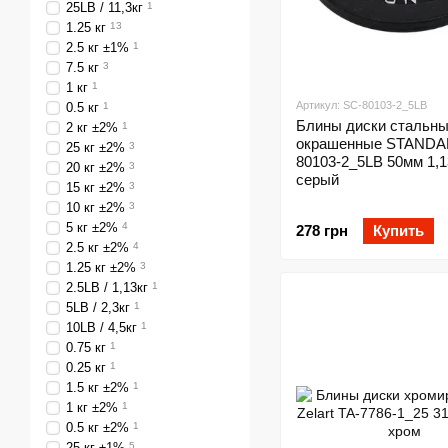
25LB / 11,3кг
1
1.25 кг
13
2.5 кг ±1%
1
7.5 кг
3
1 кг
1
Артикул: SC-80103-2_5LB
0.5 кг
1
Блины диски стальн
2 кг ±2%
1
окрашенные STANDA
25 кг ±2%
3
80103-2_5LB 50мм 1,1
20 кг ±2%
3
серый
15 кг ±2%
3
10 кг ±2%
3
5 кг ±2%
4
278 грн
Купить
2.5 кг ±2%
4
1.25 кг ±2%
3
2.5LB / 1,13кг
1
5LB / 2,3кг
1
10LB / 4,5кг
1
0.75 кг
1
0.25 кг
1
1.5 кг ±2%
1
1 кг ±2%
1
0.5 кг ±2%
1
25 кг ±1%
5