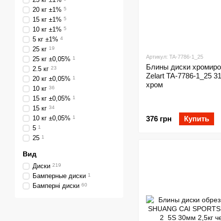
20 кг ±1%
5
15 кг ±1%
5
10 кг ±1%
5
5 кг ±1%
4
25 кг
19
Артикул: TA-7786-1_25
25 кг ±0,05%
1
Блины диски хромир
2.5 кг
23
Zelart TA-7786-1_25 3
20 кг ±0,05%
1
хром
10 кг
36
15 кг ±0,05%
1
15 кг
34
10 кг ±0,05%
1
376 грн
Купить
5
1
25
1
Вид
Диски
219
Бамперные диски
1
Бамперні диски
60