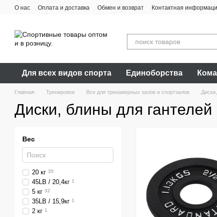
Перейти к основному контенту
О нас
Оплата и доставка
Обмен и возврат
Контактная информац
Для всех видов спорта
Единоборства
Кома
Главная
Тренировки
Все для тренажерных залов и спортзалов
Диски,
Диски, блины для гантелей
Вес
20 кг
35
45LB / 20,4кг
1
5 кг
32
35LB / 15,9кг
1
2 кг
1