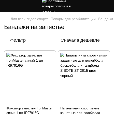
Для всех видов спорта
Товары для реабилитации
Бандажи 
Бандажи на запястье
Фильтр
Сначала дешевле
Фиксатор запястья IronMaster
Напальчники спортивные
синий 1 шт IR97916G
защитные для волейбола