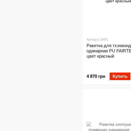
Артикул: BXP1
Ракетка для тхэквон
одинарная PU FAIRT
цвет красный
4 870 грн
Купить