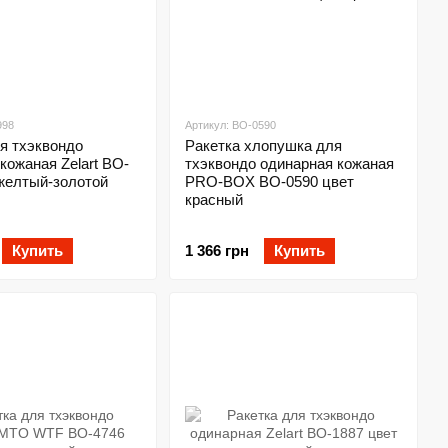
998
Артикул: BO-0590
я тхэквондо
Ракетка хлопушка для
кожаная Zelart BO-
тхэквондо одинарная кожаная
 желтый-золотой
PRO-BOX BO-0590 цвет
красный
Купить
1 366 грн
Купить