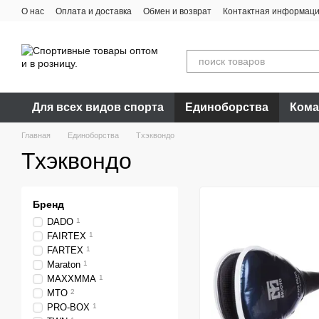
Перейти к основному контенту
О нас
Оплата и доставка
Обмен и возврат
Контактная информац
Для всех видов спорта
Единоборства
Кома
Главная
Единоборства
Тхэквондо
Тхэквондо
Бренд
DADO
1
FAIRTEX
1
FARTEX
1
Maraton
1
MAXXMMA
1
MTO
2
PRO-BOX
1