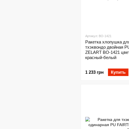
Артикул: BO-1421
Ракетка хлопушка дл
тхэквондо двойная P
ZELART BO-1421 цве
красный-белый
1 233 грн
Купить