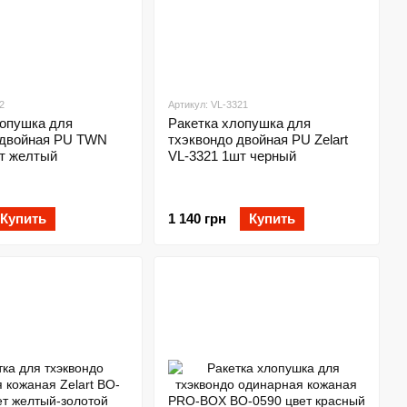
2
Артикул: VL-3321
лопушка для
Ракетка хлопушка для
 двойная PU TWN
тхэквондо двойная PU Zelart
т желтый
VL-3321 1шт черный
Купить
1 140 грн
Купить