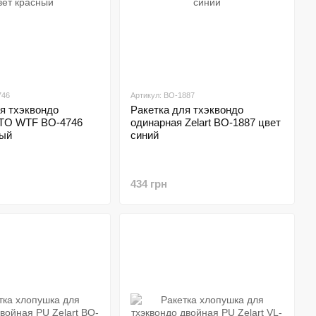
746
Артикул: BO-1887
я тхэквондо
Ракетка для тхэквондо
TO WTF BO-4746
одинарная Zelart BO-1887 цвет
ный
синий
434 грн