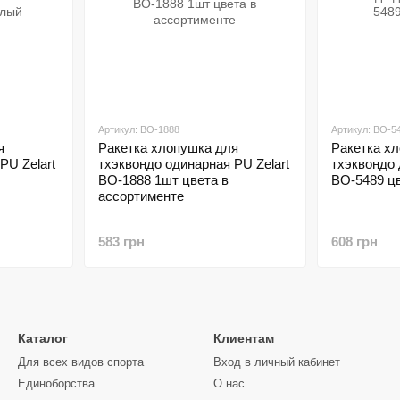
Артикул: BO-1888
Артикул: BO-5
я
Ракетка хлопушка для
Ракетка х
PU Zelart
тхэквондо одинарная PU Zelart
тхэквондо 
BO-1888 1шт цвета в
BO-5489 ц
ассортименте
583 грн
608 грн
Каталог
Клиентам
Для всех видов спорта
Вход в личный кабинет
Единоборства
О нас