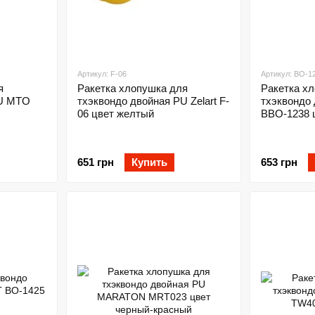
Артикул: F-06
Артикул: BO-1
я
Ракетка хлопушка для
Ракетка х
PU MTO
тхэквондо двойная PU Zelart F-
тхэквондо 
06 цвет желтый
BBO-1238 
651 грн
Купить
653 грн