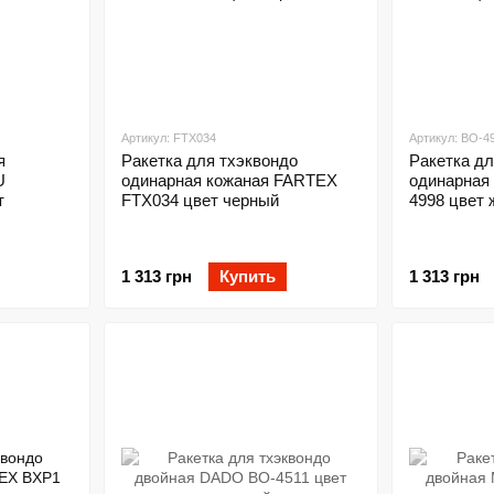
Артикул: FTX034
Артикул: BO-4
я
Ракетка для тхэквондо
Ракетка дл
U
одинарная кожаная FARTEX
одинарная 
т
FTX034 цвет черный
4998 цвет
1 313 грн
Купить
1 313 грн