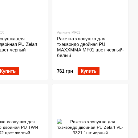
238
Артикул: MF01
лопушка для
Ракетка хлопушка для
двойная PU Zelart
тхэквондо двойная PU
цвет черный
MAXXMMA MF01 цвет черный-
белый
Купить
761 грн
Купить