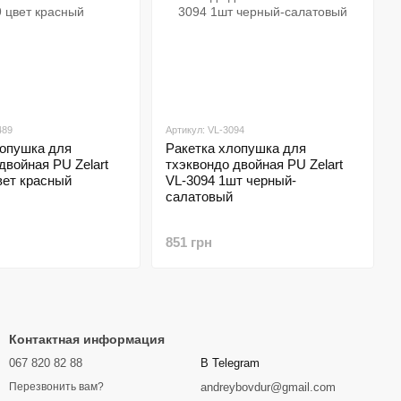
489
Артикул: VL-3094
лопушка для
Ракетка хлопушка для
двойная PU Zelart
тхэквондо двойная PU Zelart
вет красный
VL-3094 1шт черный-
салатовый
851 грн
Контактная информация
067 820 82 88
В Telegram
andreybovdur@gmail.com
Перезвонить вам?