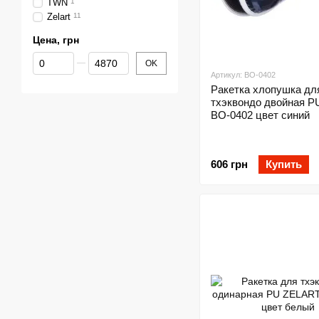
TWN
1
Zelart
11
Цена, грн
От Цена, грн
До Цена, грн
OK
Артикул: BO-0402
Ракетка хлопушка дл
тхэквондо двойная 
BO-0402 цвет синий
606 грн
Купить