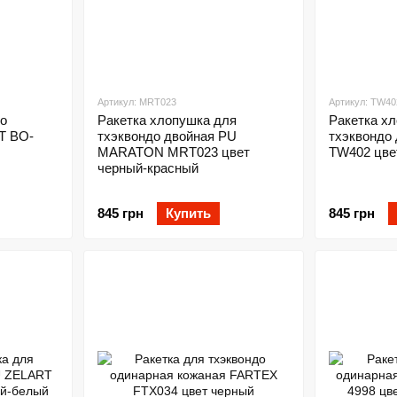
Артикул: MRT023
Артикул: TW40
до
Ракетка хлопушка для
Ракетка х
T BO-
тхэквондо двойная PU
тхэквондо
MARATON MRT023 цвет
TW402 цве
черный-красный
845 грн
Купить
845 грн