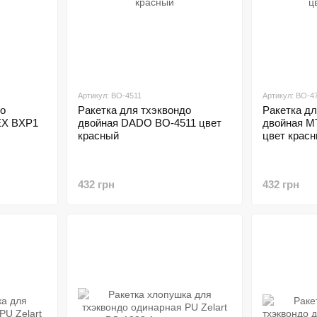
Артикул: BO-4511
Артикул: BO-4
до
Ракетка для тхэквондо
Ракетка дл
EX BXP1
двойная DADO BO-4511 цвет
двойная M
красный
цвет крас
432 грн
432 грн