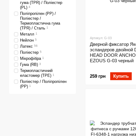
гума (TPR) / Поліестер
(PL)
4
Поліпропілен (PP) /
Поліестер /
Термопластична гума
(TPR) / Сталь
1
Металл
1
Артикул: G-03
Нейлон
5
Дверной фиксатор Як
Латекс
56
эспандеров двойной
Поліестер
5
HEAD DOOR ANCHO
Мікрофібра
1
EZOUS G-03 черный
Гума (RB)
3
Термопластичний
еластомер (TPE)
1
259 грн
Купить
Поліестер / Поліпропілен
(PP)
1