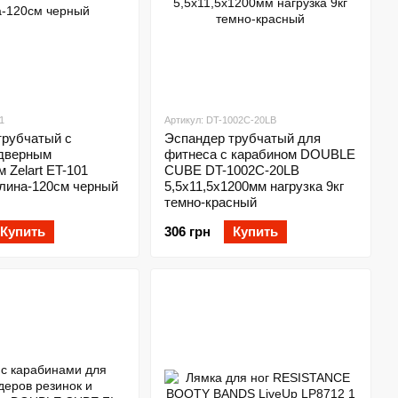
1
Артикул: DT-1002C-20LB
трубчатый с
Эспандер трубчатый для
 дверным
фитнеса с карабином DOUBLE
 Zelart ET-101
CUBE DT-1002C-20LB
ина-120см черный
5,5х11,5x1200мм нагрузка 9кг
темно-красный
Купить
306 грн
Купить