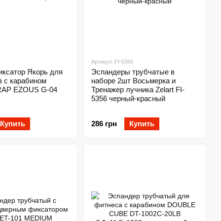
Артикул: FI-5356
иксатор Якорь для
Эспандеры трубчатые в
в с карабином
наборе 2шт Восьмерка и
AP EZOUS G-04
Тренажер лучника Zelart FI-
5356 черный-красный
Купить
286 грн
Купить