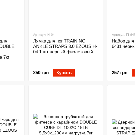
Артикул: H-04
Артикул: FI-64
для
Лямка для ног TRAINING
Набор для 
DOUBLE
ANKLE STRAPS 3.0 EZOUS H-
6431 черн
04 1 шт черный-фиолетовый
а 7кг
250 грн
Купить
257 грн