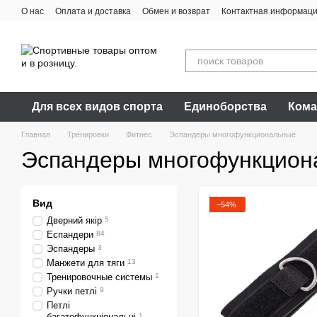
Перейти к основному контенту
О нас
Оплата и доставка
Обмен и возврат
Контактная информац
Для всех видов спорта
Единоборства
Кома
Главная
Тренировки
Фитнес
Эспандеры многофункциональные
Эспандеры многофункцион
Вид
−54%
Дверний якір
5
Еспандери
84
Эспандеры
3
Манжети для тяги
13
Тренировочные системы
1
Ручки петлі
9
Петлі
багатофункціональні
1