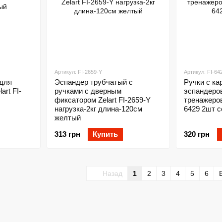
Артикул: FI-2659-Y
Артикул: FI-64
для
Эспандер трубчатый с
Ручки с ка
art FI-
ручками с дверным
эспандеров
фиксатором Zelart FI-2659-Y
тренажеро
нагрузка-2кг длина-120см
6429 2шт 
желтый
313 грн
Купить
320 грн
Назад
1
2
3
4
5
6