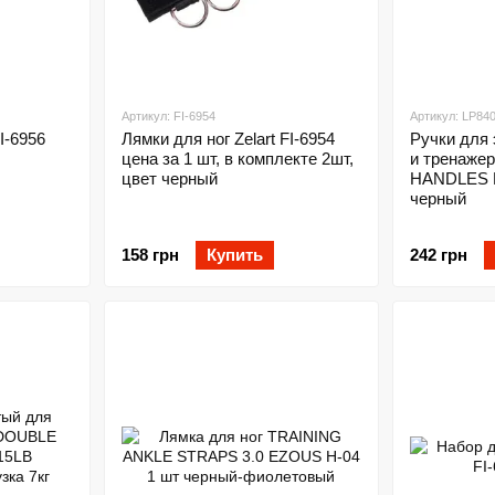
Артикул: FI-6954
Артикул: LP84
I-6956
Лямки для ног Zelart FI-6954
Ручки для 
цена за 1 шт, в комплекте 2шт,
и тренаже
цвет черный
HANDLES L
черный
158 грн
Купить
242 грн