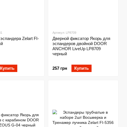
31
Артикул: LP8709
эспандера Zelart FI-
Дверной фиксатор Якорь для
ый
эспандеров двойной DOOR
ANCHOR LiveUp LP8709
черный
Купить
257 грн
Купить