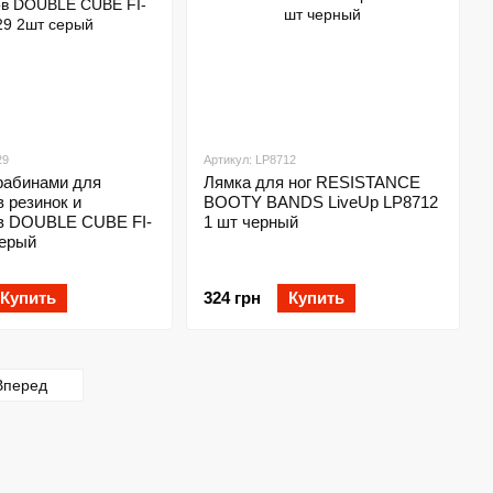
29
Артикул: LP8712
рабинами для
Лямка для ног RESISTANCE
 резинок и
BOOTY BANDS LiveUp LP8712
в DOUBLE CUBE FI-
1 шт черный
серый
Купить
324 грн
Купить
Вперед