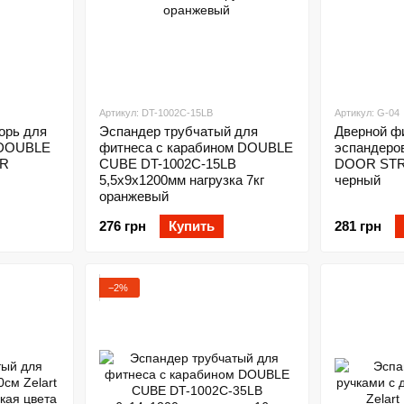
Артикул: DT-1002C-15LB
Артикул: G-04
орь для
Эспандер трубчатый для
Дверной ф
 DOUBLE
фитнеса с карабином DOUBLE
эспандеро
R
CUBE DT-1002C-15LB
DOOR STR
5,5х9x1200мм нагрузка 7кг
черный
оранжевый
276 грн
Купить
281 грн
−2%