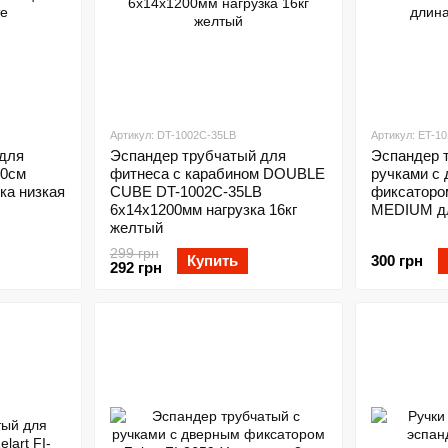
Артикул: DT-1002C-35LB
Артикул: ET-10
для
Эспандер трубчатый для
Эспандер 
20см
фитнеса с карабином DOUBLE
ручками с
зка низкая
CUBE DT-1002C-35LB
фиксатором
6х14x1200мм нагрузка 16кг
MEDIUM дл
желтый
299 грн
Купить
300 грн
292 грн