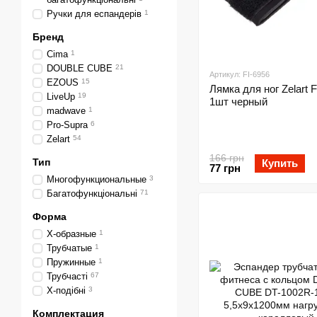
Ручки для еспандерів
1
Бренд
Cima
1
DOUBLE CUBE
21
Артикул: FI-6956
EZOUS
15
Лямка для ног Zelart F
LiveUp
19
1шт черный
madwave
1
Pro-Supra
6
Zelart
54
166 грн
Тип
Купить
77 грн
Многофункциональные
3
Багатофункціональні
71
Форма
X-образные
1
Трубчатые
1
Пружинные
1
Трубчасті
67
X-подібні
3
Комплектация