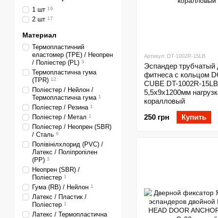
1 шт
19
2 шт
17
Материал
Термопластичний
еластомер (TPE) / Неопрен
Артикул: DT-1002R-15LB
/ Поліестер (PL)
3
Эспандер трубчатый 
Термопластична гума
фитнеса с кольцом 
(TPR)
12
CUBE DT-1002R-15LB
Поліестер / Нейлон /
5,5х9x1200мм нагрузк
Термопластична гума
1
коралловый
Поліестер / Резина
1
250 грн
Купить
Поліестер / Метал
1
Поліестер / Неопрен (SBR)
/ Сталь
6
Полівінілхлорид (PVC) /
Латекс / Поліпропілен
(PP)
3
Неопрен (SBR) /
Поліестер
1
Гума (RB) / Нейлон
1
Латекс / Пластик /
Поліестер
1
Латекс / Термопластична