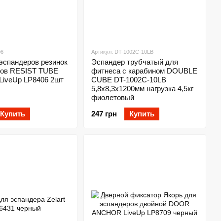
06
Артикул: DT-1002C-10LB
эспандеров резинок
Эспандер трубчатый для
ров RESIST TUBE
фитнеса с карабином DOUBLE
iveUp LP8406 2шт
CUBE DT-1002C-10LB
5,8х8,3x1200мм нагрузка 4,5кг
фиолетовый
Купить
247 грн
Купить