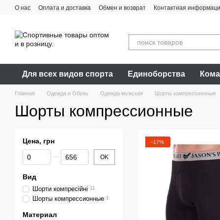
Перейти к основному контенту
О нас
Оплата и доставка
Обмен и возврат
Контактная информац
Для всех видов спорта
Единоборства
Кома
Главная
Одежда и Обувь
Одежда мужская
Шорты компрессионные
Шорты компрессионные
Цена, грн
−17%
От Цена, грн
До Цена, грн
OK
Вид
Шорти компресійні
11
Шорты компрессионные
1
Материал