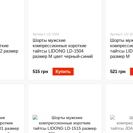
Артикул: LD-1504
Артикул: LD-1
Шорты мужские
Шорты муж
ткие
компрессионные короткие
компресси
2 размер
тайтсы LIDONG LD-1504
тайтсы LI
размер M цвет черный-синий
размер M
515 грн
Купить
521 грн