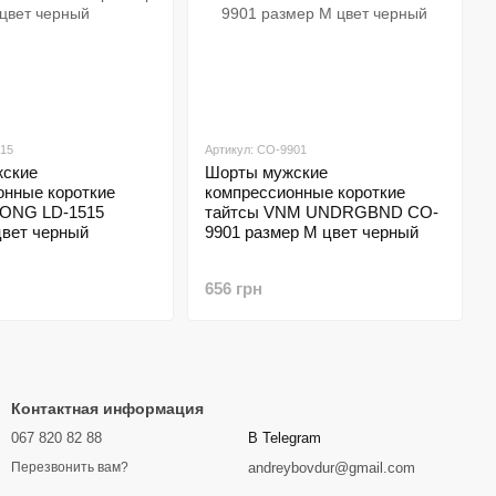
515
Артикул: CO-9901
ские
Шорты мужские
онные короткие
компрессионные короткие
DONG LD-1515
тайтсы VNM UNDRGBND CO-
цвет черный
9901 размер M цвет черный
656 грн
Контактная информация
067 820 82 88
В Telegram
andreybovdur@gmail.com
Перезвонить вам?