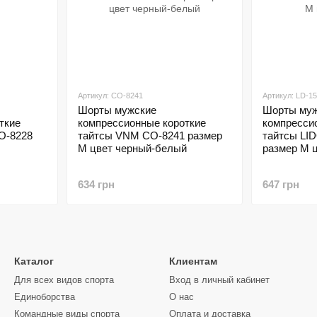
Артикул: CO-8241
Артикул: LD-1
Шорты мужские
Шорты муж
ткие
компрессионные короткие
компресси
O-8228
тайтсы VNM CO-8241 размер
тайтсы LI
M цвет черный-белый
размер M 
634 грн
647 грн
Каталог
Клиентам
Для всех видов спорта
Вход в личный кабинет
Единоборства
О нас
Командные виды спорта
Оплата и доставка