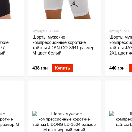
Артикул: CO-3641
Артикул: 7230
Шорты мужские
Шорты муж
ткие
компрессионные короткие
компресси
77
тайтсы JDAN CO-3641 размер
тайтсы JA
ный
M цвет белый
2XL цвет 
438 грн
Купить
440 грн