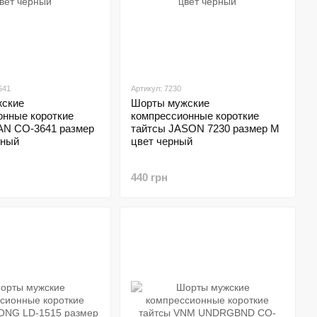
641
Артикул: 7230
ские
Шорты мужские
онные короткие
компрессионные короткие
AN CO-3641 размер
тайтсы JASON 7230 размер M
рный
цвет черный
440 грн