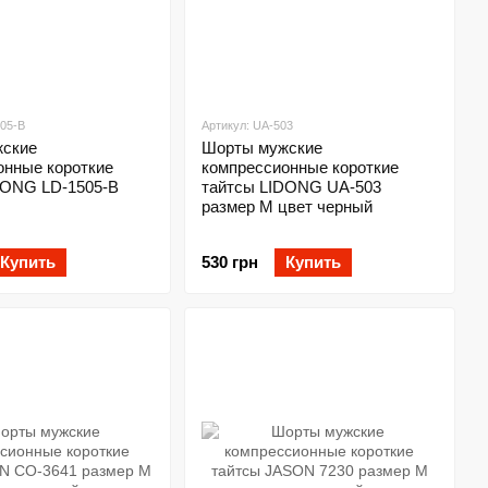
505-B
Артикул: UA-503
ские
Шорты мужские
онные короткие
компрессионные короткие
DONG LD-1505-B
тайтсы LIDONG UA-503
размер M цвет черный
Купить
530 грн
Купить