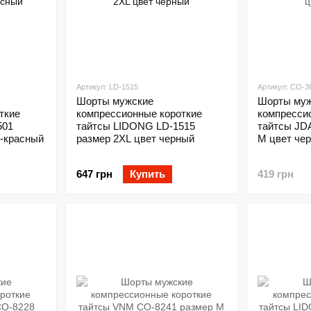
Артикул: LD-1515
Артикул: CO-3
Шорты мужские
Шорты муж
ткие
компрессионные короткие
компресси
501
тайтсы LIDONG LD-1515
тайтсы JD
й-красный
размер 2XL цвет черный
M цвет че
647 грн
Купить
419 грн