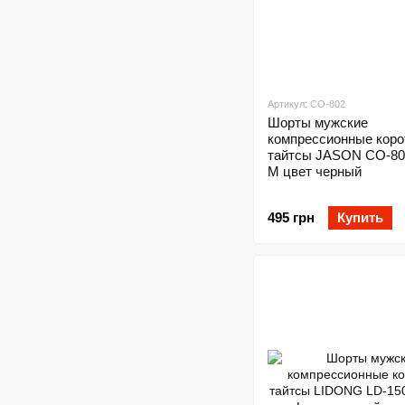
Артикул: CO-802
Шорты мужские
компрессионные коро
тайтсы JASON CO-80
M цвет черный
495 грн
Купить