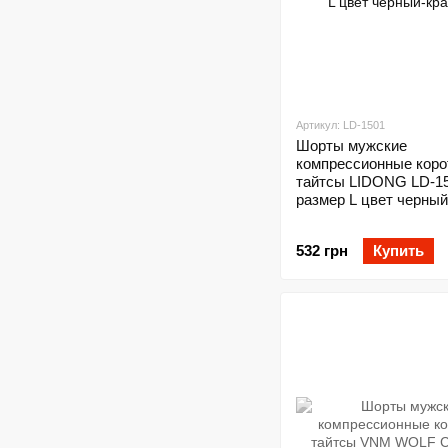
Артикул: LD-1501
Шорты мужские
компрессионные коро
тайтсы LIDONG LD-1
размер L цвет черны
532 грн
Купить