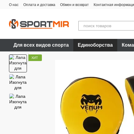
Перейти к основному контенту
О нас
Оплата и доставка
Обмен и возврат
Контактная информац
Для всех видов спорта
Единоборства
Кома
ХИТ