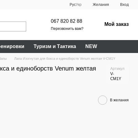
Рус
Укр
Желания
Вход
067 820 82 88
Мой заказ
Перезвонить вам?
ренировки
Туризм и Тактика
NEW
Лапы
Лапа Изогнутая для бокса и единоборств Venum желтая V-CM1Y
окса и единоборств Venum желтая
Артикул
V-
CM1Y
В желания