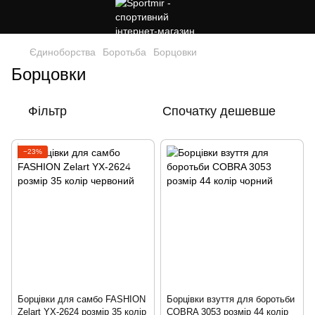
Єдиноборства
Боротьба
Борцовки
Борцовки
Фільтр
Спочатку дешевше
−23%
Борцівки для самбо FASHION
Борцівки взуття для боротьби
Zelart YX-2624 розмір 35 колір
COBRA 3053 розмір 44 колір