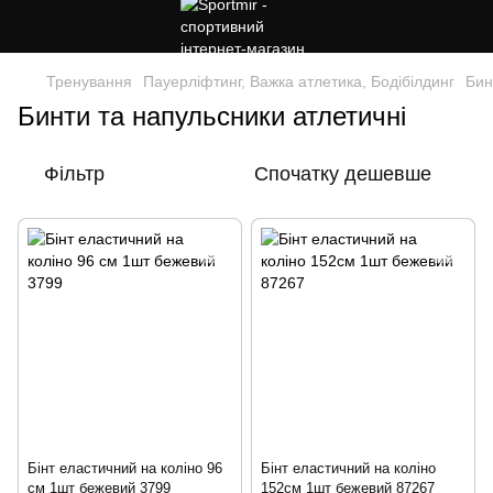
Тренування
Пауерліфтинг, Важка атлетика, Бодібілдинг
Бин
Бинти та напульсники атлетичні
Фільтр
Спочатку дешевше
Бінт еластичний на коліно 96
Бінт еластичний на коліно
см 1шт бежевий 3799
152см 1шт бежевий 87267