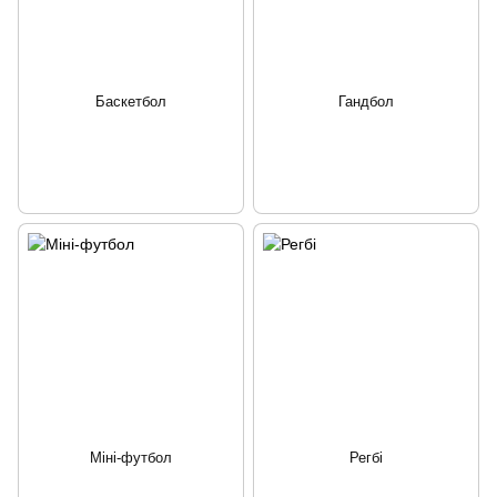
Баскетбол
Гандбол
Міні-футбол
Регбі