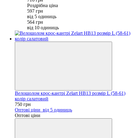
Роздрібна ціна
597 грн
від 5 одиниць
564 грн
від 10 одиниць
Велошолом крос-кантрі Zelart HB13 розмір L (58-61)
колір салатовий
750 грн
Оптові ціни
від 5 одиниць
Оптові ціни