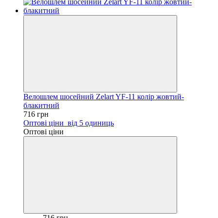
Велошлем шосейний Zelart YF-11 колір жовтий-
блакитний
716 грн
Оптові ціни
від 5 одиниць
Оптові ціни
716 грн