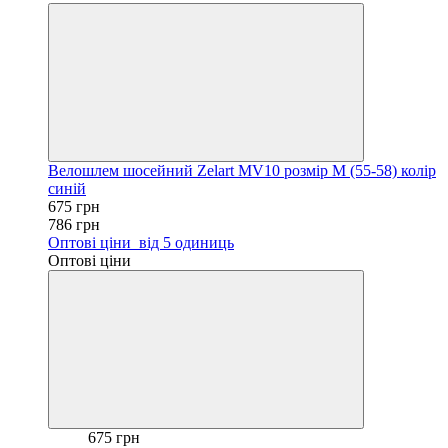
Велошлем шосейний Zelart MV10 розмір M (55-58) колір
синій
675 грн
786 грн
Оптові ціни
від 5 одиниць
Оптові ціни
675 грн