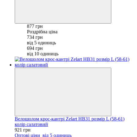
877 грн
Роздрібна ціна
734 грн
від 5 одиниць
694 грн
від 10 одиниць
Велошолом крос-кантрі Zelart HB31 розмір L (58-61)
колір салатовий
921 грн
Оптові ціни
від 5 одиниць