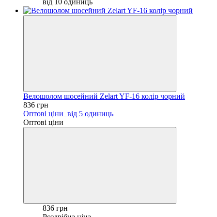
від 10 одиниць
Велошолом шосейний Zelart YF-16 колір чорний
836 грн
Оптові ціни
від 5 одиниць
Оптові ціни
836 грн
Роздрібна ціна