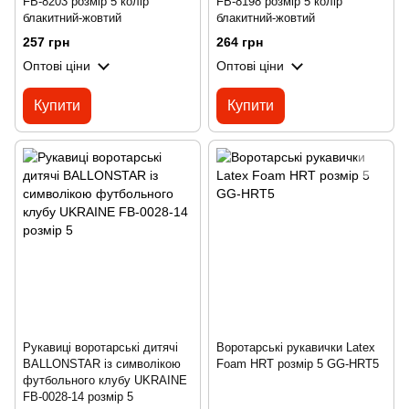
FB-8203 розмір 5 колір
FB-8198 розмір 5 колір
блакитний-жовтий
блакитний-жовтий
257 грн
264 грн
Оптові ціни
Оптові ціни
Купити
Купити
Рукавиці воротарські дитячі
Воротарські рукавички Latex
BALLONSTAR із символікою
Foam HRT розмір 5 GG-HRT5
футбольного клубу UKRAINE
FB-0028-14 розмір 5