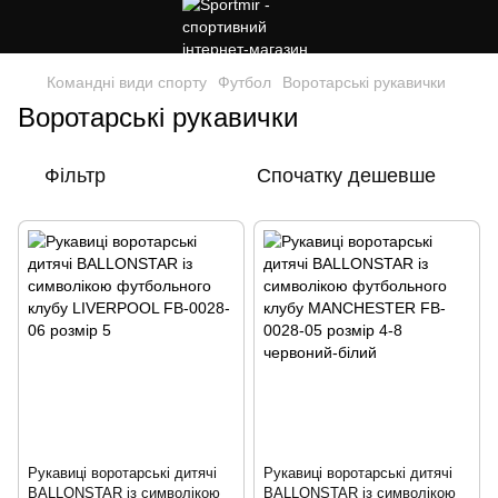
Командні види спорту
Футбол
Воротарські рукавички
Воротарські рукавички
Фільтр
Спочатку дешевше
Рукавиці воротарські дитячі
Рукавиці воротарські дитячі
BALLONSTAR із символікою
BALLONSTAR із символікою