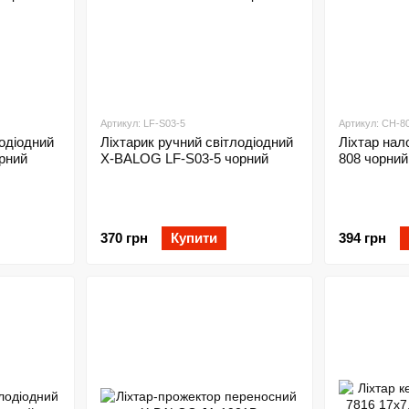
Артикул: LF-S03-5
Артикул: CH-8
лодіодний
Ліхтарик ручний світлодіодний
Ліхтар на
рний
X-BALOG LF-S03-5 чорний
808 чорний
370 грн
Купити
394 грн