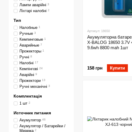
Лампи аварійні
3
Ліхтарі налобні
2
Тип
Налобные
1
Артикул: 18650
Ручные
3
Акумуляторна батаре
Кемпинговые
1
X-BALOG 18650 3.7V 
Аварийные
7
9.6wh 8800 mah 1шт
Прожекторы
1
Ручні
8
Налобні
17
158 грн
Купити
Кемпінгові
24
Аварійні
9
Прожектори
13
Ручні механічні
3
Комплектація
1 шт
2
Источник питания
Акумулятор
46
Акумулятор / Батарейки /
Мережа
2