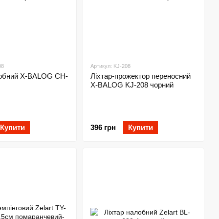
08
Артикул: KJ-208
лобний X-BALOG CH-
Ліхтар-прожектор переносний
X-BALOG KJ-208 чорний
Купити
396 грн
Купити