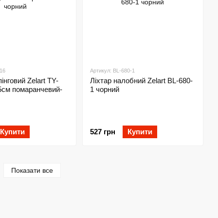
16
Артикул: BL-680-1
інговий Zelart TY-
Ліхтар налобний Zelart BL-680-
5см помаранчевий-
1 чорний
Купити
527 грн
Купити
Показати все