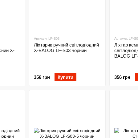
Артикул: LF-S03
Артикул: LF-S
Ліхтарик ручний світлодіодний
Ліхтар кем
сний X-
X-BALOG LF-S03 чорний
світлодіод
BALOG LF-
356 грн
Купити
356 грн