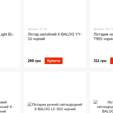
Артикул: YY-10
Артикул: HX-T
ight BL-
Ліхтар налобний X-BALOG YY-
Ліхтарик н
10 чорний
T90S чорн
269 грн
Купити
311 грн