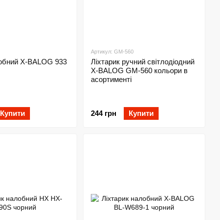
Артикул: GM-560
лобний X-BALOG 933
Ліхтарик ручний світлодіодний
X-BALOG GM-560 кольори в
асортименті
Купити
244 грн
Купити