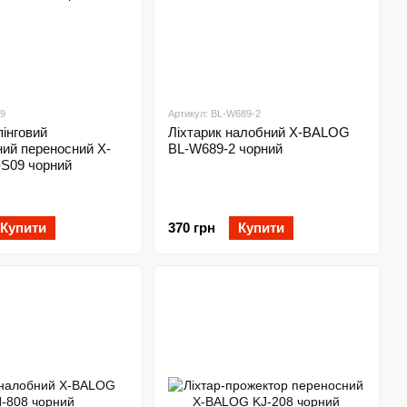
09
Артикул: BL-W689-2
пінговий
Ліхтарик налобний X-BALOG
ний переносний X-
BL-W689-2 чорний
S09 чорний
Купити
370 грн
Купити