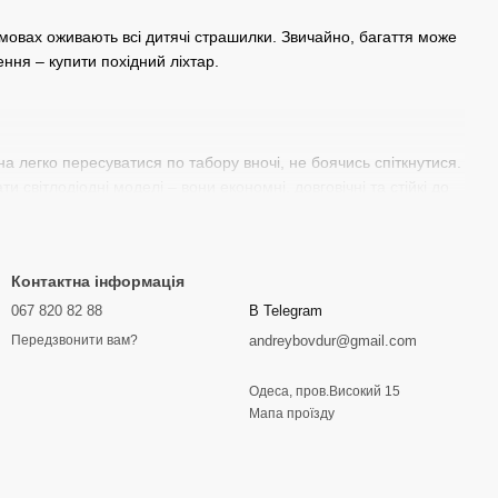
 умовах оживають всі дитячі страшилки. Звичайно, багаття може
ння – купити похідний ліхтар.
на легко пересуватися по табору вночі, не боячись спіткнутися.
 світлодіодні моделі – вони економні, довговічні та стійкі до
у. Ліхтар кріпиться на голову за допомогою регульованої
іх учасників походу. Важливо, щоб матеріал був міцним, щоб
Контактна інформація
067 820 82 88
В Telegram
безпечують рівномірне розсіювання світла, проте він більший за
andreybovdur@gmail.com
Передзвонити вам?
. Цей тип ліхтаря зазвичай коштує дорожче, але ідеально
Одеса, пров.Високий 15
 ліхтарі з одним потужним світлодіодом забезпечують
Мапа проїзду
изму.