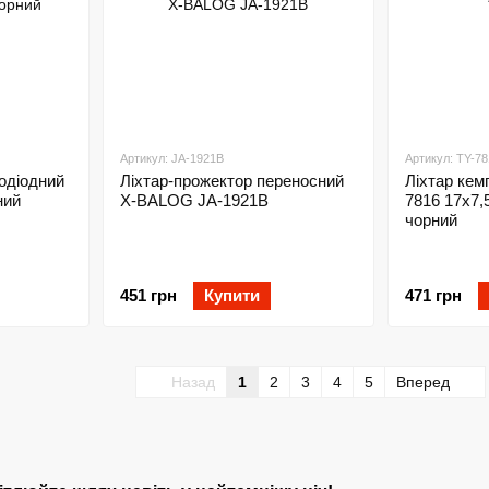
Артикул: JA-1921B
Артикул: TY-78
лодіодний
Ліхтар-прожектор переносний
Ліхтар кемп
ний
X-BALOG JA-1921B
7816 17х7,
чорний
451 грн
Купити
471 грн
Назад
1
2
3
4
5
Вперед