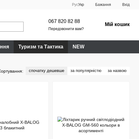
Рус
Укр
Бажання
Вхід
067 820 82 88
Мій кошик
Передзвонити вам?
ання
Туризм та Тактика
NEW
спочатку дешевше
за популярністю
за назвою
Сортування: