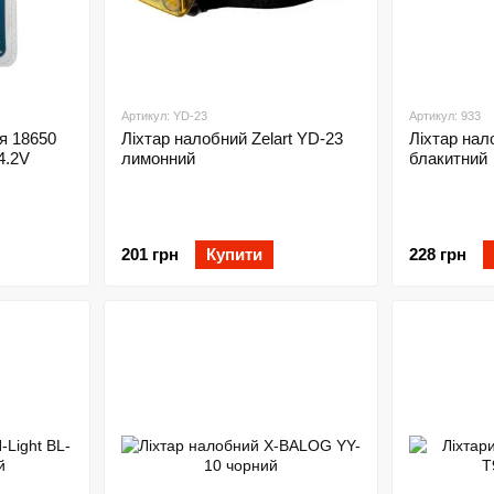
Артикул: YD-23
Артикул: 933
я 18650
Ліхтар налобний Zelart YD-23
Ліхтар на
4.2V
лимонний
блакитний
201 грн
Купити
228 грн