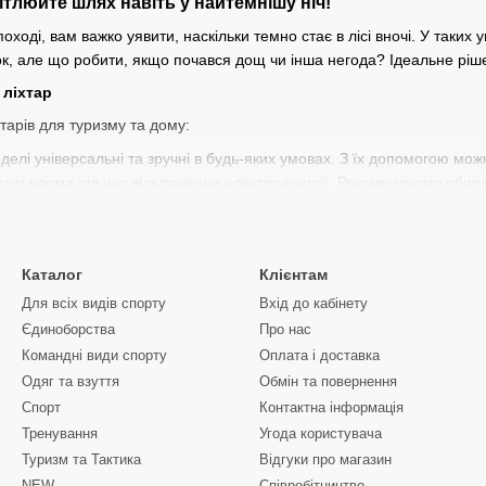
ітлюйте шлях навіть у найтемнішу ніч!
оході, вам важко уявити, наскільки темно стає в лісі вночі. У таких
ок, але що робити, якщо почався дощ чи інша негода? Ідеальне ріше
 ліхтар
хтарів для туризму та дому:
оделі універсальні та зручні в будь-яких умовах. З їх допомогою мож
годі вдома під час відключення електроенергії. Рекомендуємо обирати
вільняє руки, ідеально підходить для полювання та активного туризм
рокі резинки з регулюванням, адже це забезпечить комфорт для вс
Каталог
Клієнтам
сився.
Для всіх видів спорту
Вхід до кабінету
. Стаціонарний варіант для освітлення табору. Його широкі лінзи за
Єдиноборства
Про нас
му підходить для стаціонарного використання, а не для перенесення
Командні види спорту
Оплата і доставка
у.
Одяг та взуття
Обмін та повернення
охід, уникайте моделей з безліччю маленьких світлодіодів. Сучасні
Спорт
Контактна інформація
кож уникайте великих прожекторів, які краще підходять для автотур
Тренування
Угода користувача
стичний ліхтар?
Туризм та Тактика
Відгуки про магазин
NEW
Співробітництво