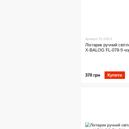
Артикул: FL-078-9
Ліхтарик ручний світ
X-BALOG FL-078-9 чо
370 грн
Купити