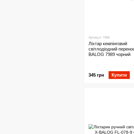
Артикул: 7989
Ліхтар кемпінговий
світлодіодний перено
BALOG 7989 чорний
345 грн
Купити