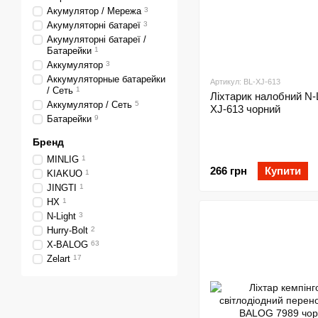
Акумулятор / Мережа
3
Акумуляторні батареї
3
Акумуляторні батареї /
Батарейки
1
Аккумулятор
3
Аккумуляторные батарейки
Артикул: BL-XJ-613
/ Сеть
1
Ліхтарик налобний N-L
Аккумулятор / Сеть
5
XJ-613 чорний
Батарейки
9
Бренд
MINLIG
1
266 грн
Купити
KIAKUO
1
JINGTI
1
HX
1
N-Light
3
Hurry-Bolt
2
X-BALOG
63
Zelart
17