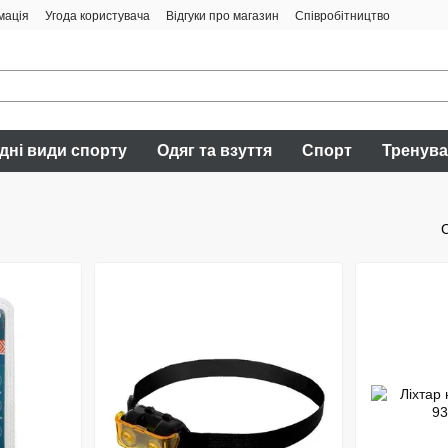
мація
Угода користувача
Відгуки про магазин
Співробітництво
дні види спорту
Одяг та взуття
Спорт
Тренув