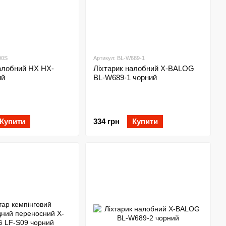
90S
Артикул: BL-W689-1
алобний HX HX-
Ліхтарик налобний X-BALOG
ий
BL-W689-1 чорний
Купити
334 грн
Купити