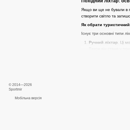
Похідний ліхтар: осв
Якщо ви ще не бували в п
створити світло та затиш
Як обрати туристичний
Існує три основні типи лі
Ручний ліхтар
. Ці м
Також він стане у при
падінь.
Налобний ліхтар
. З
резинки. Обирайте ши
ліхтар швидко не зно
© 2014—2026
Кемпінговий ліхтар
Sportmir
розміром і вагою, то
підходить для кемпінг
Мобільна версія
Якщо ви вперше йдете в п
яскравіше освітлення. Та
Де купити якісний тури