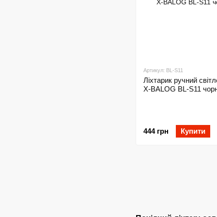
Артикул: BL-S11
Ліхтарик ручний світ
X-BALOG BL-S11 чор
444 грн
Купити