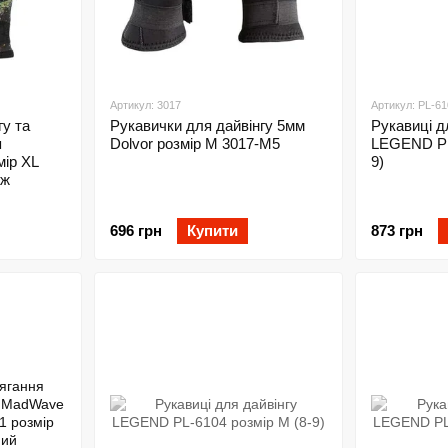
Артикул: 3017
Артикул: PL-61
гу та
Рукавички для дайвінгу 5мм
Рукавиці д
я
Dolvor розмір М 3017-M5
LEGEND PL
ір XL
9)
яж
696 грн
Купити
873 грн