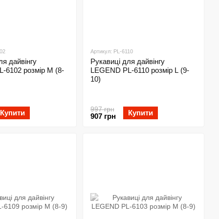
02
Артикул: PL-6110
ля дайвінгу
Рукавиці для дайвінгу
-6102 розмір M (8-
LEGEND PL-6110 розмір L (9-
10)
997 грн
Купити
Купити
907 грн