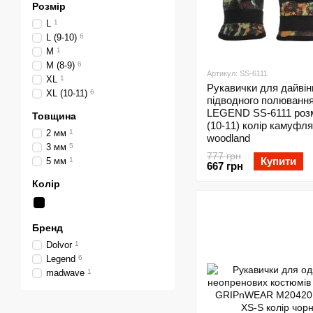
Розмір
L
1
L (9-10)
6
M
1
M (8-9)
6
Артикул: SS-6111
XL
1
Рукавички для дайвін
XL (10-11)
6
підводного полюванн
LEGEND SS-6111 розм
Товщина
(10-11) колір камуфл
2 мм
1
woodland
3 мм
5
777 грн
Купити
5 мм
1
667 грн
Колір
Бренд
Dolvor
1
Legend
6
madwave
1