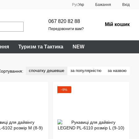
Рус
Укр
Бажання
Вхід
067 820 82 88
Мій кошик
Передзвонити вам?
ання
Туризм та Тактика
NEW
спочатку дешевше
за популярністю
за назвою
Сортування:
−9%