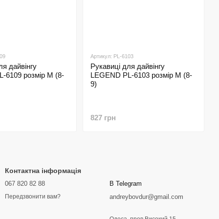
09
Артикул: PL-6103
ля дайвінгу
Рукавиці для дайвінгу
-6109 розмір M (8-
LEGEND PL-6103 розмір M (8-
9)
827 грн
Контактна інформація
067 820 82 88
В Telegram
andreybovdur@gmail.com
Передзвонити вам?