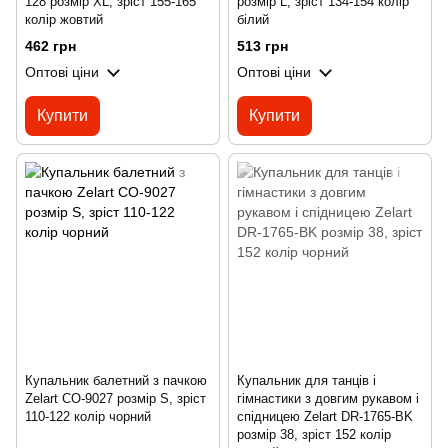
128 розмір XL, зріст 155-165
розмір L, зріст 134-154 колір
колір жовтий
білий
462 грн
513 грн
Оптові ціни
Оптові ціни
Купити
Купити
Купальник балетний з пачкою
Купальник для танців і
Zelart CO-9027 розмір S, зріст
гімнастики з довгим рукавом і
110-122 колір чорний
спідницею Zelart DR-1765-BK
розмір 38, зріст 152 колір