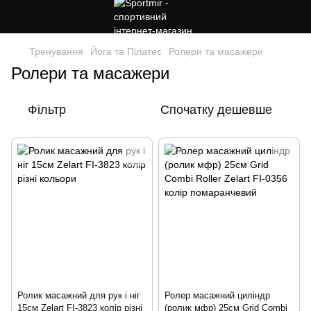
Тренування
Йога та Пілатес
Ролери та масажери
Ролери та масажери
Фільтр
Спочатку дешевше
Ролик масажний для рук і ніг
Ролер масажний циліндр
15см Zelart FI-3823 колір різні
(ролик мфр) 25см Grid Combi