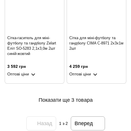
Сітка-гаситель для міні-
Сітка для міні-футболу та
футболу та гандболу Zelart
гандболу CIMA C-8971 2x3x1м
Еліт SO-5283 2,1x3,0м 2шт
2шт
синій-жовтий
3 592 грн
4 259 грн
Оптові ціни
Оптові ціни
Показати ще 3 товара
Назад
Вперед
1
з 2