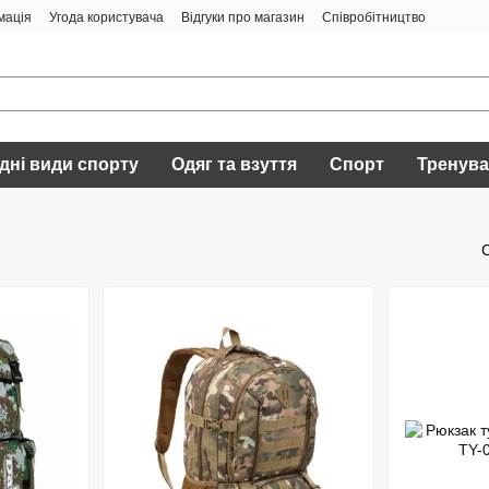
мація
Угода користувача
Відгуки про магазин
Співробітництво
дні види спорту
Одяг та взуття
Спорт
Тренув