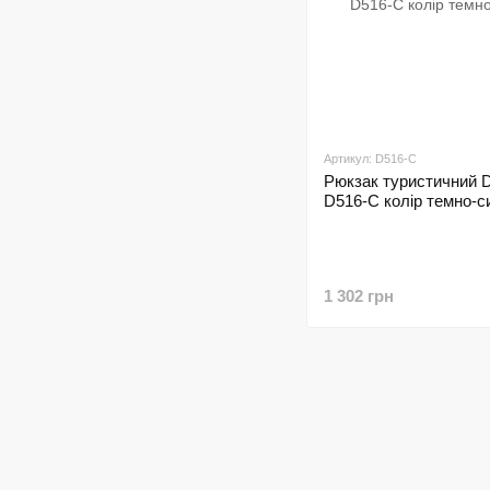
Артикул: D516-C
Рюкзак туристичний 
D516-C колір темно-с
1 302 грн