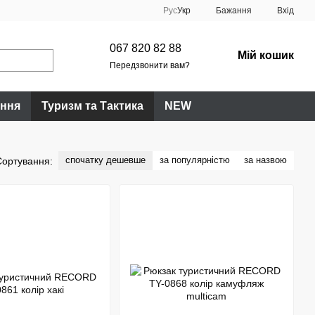
Рус
Укр
Бажання
Вхід
067 820 82 88
Мій кошик
Передзвонити вам?
ання
Туризм та Тактика
NEW
спочатку дешевше
за популярністю
за назвою
Сортування: