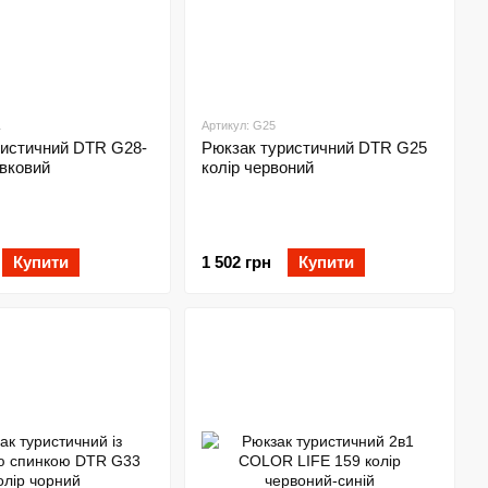
1
Артикул: G25
ристичний DTR G28-
Рюкзак туристичний DTR G25
ивковий
колір червоний
Купити
1 502 грн
Купити