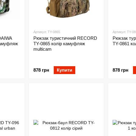
Артикул: TY-0865
Артикул: TY-08
DAIWA
Рюкзак туристичний RECORD
Рюкзак ту
 камуфляж
TY-0865 колір камуфляж
TY-0861 кол
multicam
878 грн
Купити
878 грн