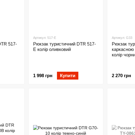
Артикул: 517-E
Артикул: G33
DTR 517-
Рюкзак туристичний DTR 517-
Рюкзак тур
E колір оливковий
каркасною
колір чорн
1 998 грн
Купити
2 270 грн