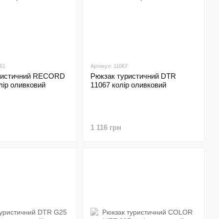
61
Артикул: 11067
ристичний RECORD
Рюкзак туристичний DTR
лір оливковий
11067 колір оливковий
1 116 грн