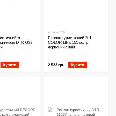
Артикул: 159
истичний із
Рюкзак туристичний 2в1
 спинкою DTR G33
COLOR LIFE 159 колір
ий
червоний-синій
Купити
2 533 грн
Купити