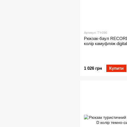
Артикул: TY-096
Рюкзак-баул RECORD
колір камуфляж digital
1 026 грн
Купити