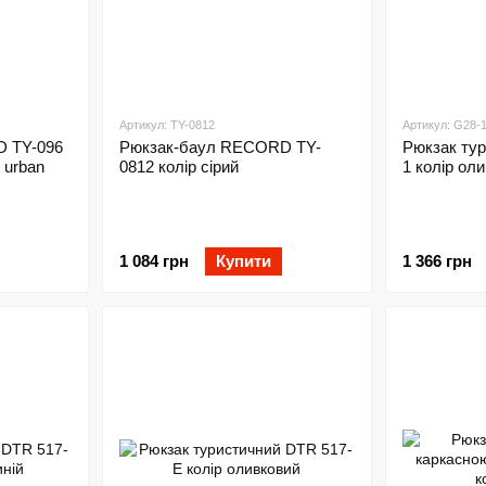
Артикул: TY-0812
Артикул: G28-
 TY-096
Рюкзак-баул RECORD TY-
Рюкзак ту
 urban
0812 колір сірий
1 колір ол
1 084 грн
Купити
1 366 грн