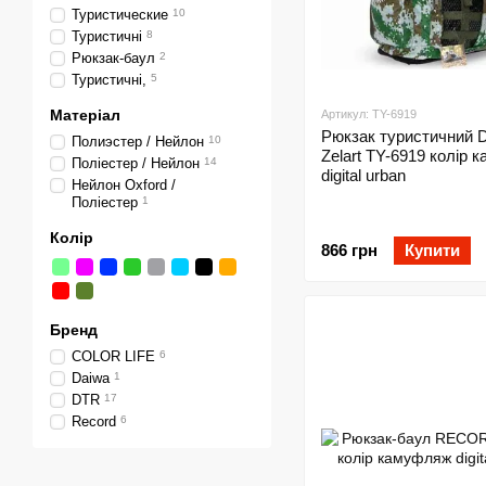
Туристические
10
Туристичні
8
Рюкзак-баул
2
Туристичні,
5
Матеріал
Артикул: TY-6919
Рюкзак туристичний 
Полиэстер / Нейлон
10
Zelart TY-6919 колір
Поліестер / Нейлон
14
digital urban
Нейлон Oxford /
Поліестер
1
Колір
866 грн
Купити
Бренд
COLOR LIFE
6
Daiwa
1
DTR
17
Record
6