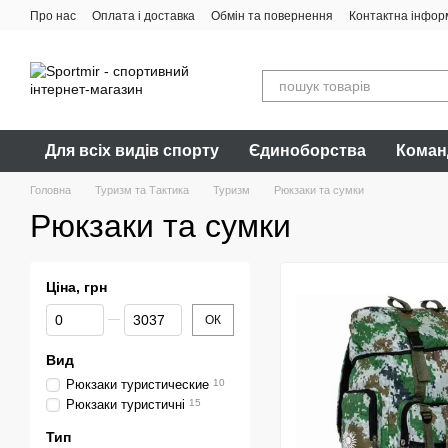
Перейти до основного контенту
Про нас
Оплата і доставка
Обмін та повернення
Контактна інфор
Для всіх видів спорту
Єдиноборства
Коман
Головна
Туризм та Тактика
Туризм
Рюкзаки та сумки
Рюкзаки та сумки
Ціна, грн
Від Ціна, грн
До Ціна, грн
ОК
Вид
Рюкзаки туристические
10
Рюкзаки туристичні
15
Тип