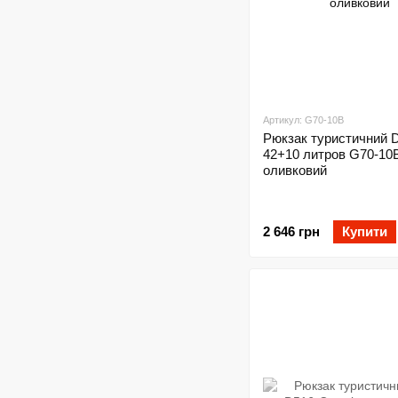
Артикул: G70-10B
Рюкзак туристичний 
42+10 литров G70-10B
оливковий
2 646 грн
Купити