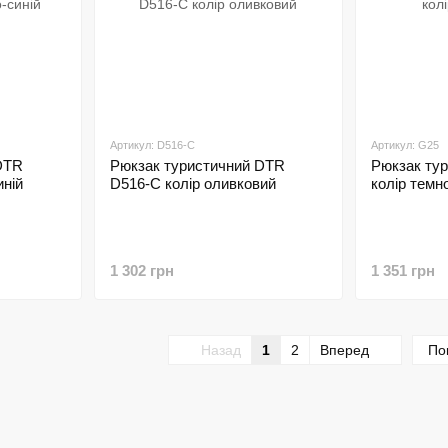
Артикул: D516-C
Артикул: G25
DTR
Рюкзак туристичний DTR
Рюкзак ту
иній
D516-C колір оливковий
колір темн
1 302 грн
1 351 грн
Назад
1
2
Вперед
По