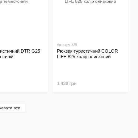
Артикул: 825
ристичний DTR G25
Рюкзак туристичний COLOR
о-синій
LIFE 825 колір оливковий
1 430 грн
казати все