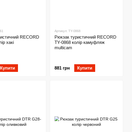
61
Артикул: TY-0868
ристичний RECORD
Рюкзак туристичний RECORD
ір хакі
TY-0868 колір камуфляж
multicam
Купити
881 грн
Купити