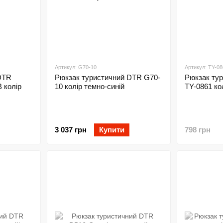
Артикул: G70-10
Артикул: TY-08
DTR
Рюкзак туристичний DTR G70-
Рюкзак ту
 колір
10 колір темно-синій
TY-0861 ко
3 037 грн
Купити
798 грн