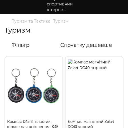
Туризм та Тактика
Туризм
Туризм
Фільтр
Спочатку дешевше
Компас D45-8, пластик,
Компас магнітний Zelart
кільце для кріплення. K45-
DC40 чорний