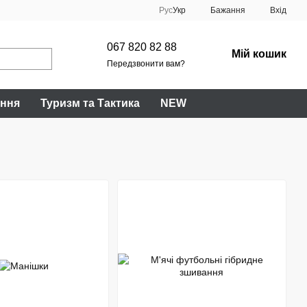
Рус
Укр
Бажання
Вхід
067 820 82 88
Мій кошик
Передзвонити вам?
ання
Туризм та Тактика
NEW