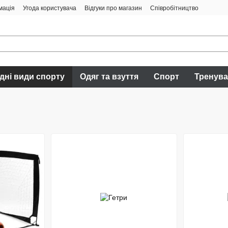
мація
Угода користувача
Відгуки про магазин
Співробітництво
дні види спорту
Одяг та взуття
Спорт
Тренув