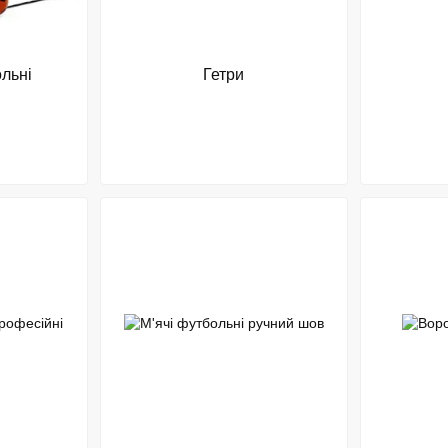
льні
Гетри