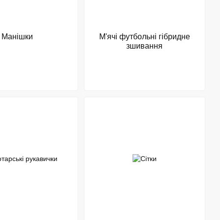
Манішки
М'ячі футбольні гібридне
зшивання