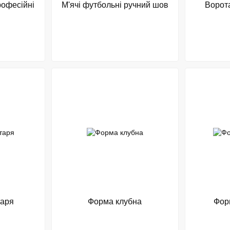
рофесійні
М'ячі футбольні ручний шов
Ворота
таря
Форма клубна
Фор