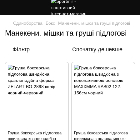
Єдиноборства
Бокс
Манекени, мішки та груші підлогові
Манекени, мішки та груші підлогові
Фільтр
Спочатку дешевше
Груша боксерська підлогова
Груша боксерська підлогова
швидкісна краплеподібна
швидкісна з водоналивною