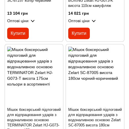
SC-87257 колір червоний
BOXING Zelart HJ-G073-K
висота 110см камуфляж
13 104 грн
14 021 грн
Оптові ціни
Оптові ціни
Купити
Купити
Мішок боксерський підлоговий
Мішок боксерський підлоговий
для відпрацювання ударів з
для відпрацювання ударів з
водоналивною основою
водоналивною основою Zelart
TERMINATOR Zelart HJ-G073-
SC-87005 висота 180см