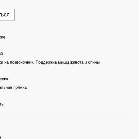
ться
кие
ой
ки на позвоночник, Поддержка мышц живота и спины
яжка
альная пряжка
вы
р