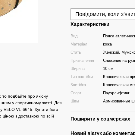
Повідомити, коли з'яви
Характеристики
Вид
Пояса атлетичес
Матеріал
кожа
Стать
Женский, Мужск
Призначення
Снижение нагруз
Ширина
10 см
Тип застібки
Классическая пр
Застібка
Классическая ст
Спорт
Пауэрлифтинг
, то подбайте про якісну
Швы
Армированные ш
енням у спортивному житті. Для
гу VELO VL-6645. Купити його
ю ціною з доставкою по всій
Поширити у соцмережах
Новий відгук або комента