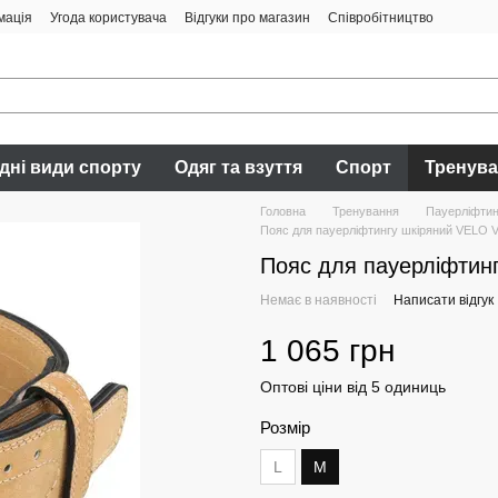
мація
Угода користувача
Відгуки про магазин
Співробітництво
дні види спорту
Одяг та взуття
Спорт
Тренув
Головна
Тренування
Пауерліфтинг
Пояс для пауерліфтингу шкіряний VELO V
Пояс для пауерліфтин
Немає в наявності
Написати відгук
1 065 грн
Оптові ціни від 5 одиниць
Розмір
L
M