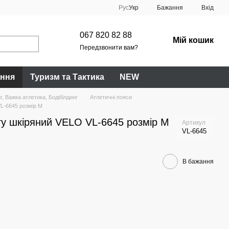
Рус
Укр
Бажання
Вхід
067 820 82 88
Мій кошик
Передзвонити вам?
ання
Туризм та Тактика
NEW
, Важка атлетика, Бодібілдинг
Атлетичні пояси
L-6645 розмір M
гу шкіряний VELO VL-6645 розмір M
Артикул
VL-6645
В бажання