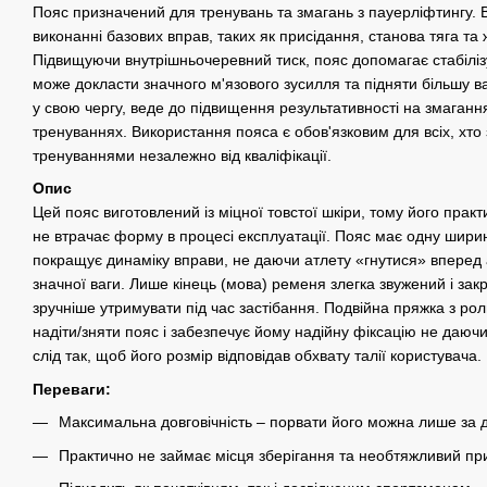
Пояс призначений для тренувань та змагань з пауерліфтингу. 
виконанні базових вправ, таких як присідання, станова тяга та
Підвищуючи внутрішньочеревний тиск, пояс допомагає стабіліз
може докласти значного м'язового зусилля та підняти більшу в
у свою чергу, веде до підвищення результативності на змаганн
тренуваннях. Використання пояса є обов'язковим для всіх, хт
тренуваннями незалежно від кваліфікації.
Опис
Цей пояс виготовлений із міцної товстої шкіри, тому його практ
не втрачає форму в процесі експлуатації. Пояс має одну ширину
покращує динаміку вправи, не даючи атлету «гнутися» вперед
значної ваги. Лише кінець (мова) ременя злегка звужений і зак
зручніше утримувати під час застібання. Подвійна пряжка з ро
надіти/зняти пояс і забезпечує йому надійну фіксацію не даюч
слід так, щоб його розмір відповідав обхвату талії користувача.
Переваги:
Максимальна довговічність – порвати його можна лише за 
Практично не займає місця зберігання та необтяжливий пр