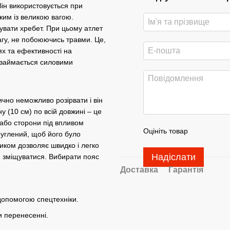
Він використовується при
 жим із великою вагою.
увати хребет. При цьому атлет
агу, не побоюючись травми. Це,
ях та ефективності на
о займається силовими
ично неможливо розірвати і він
 (10 см) по всій довжині – це
 або сторони під впливом
Оцініть товар
руглений, щоб його було
ликом дозволяє швидко і легко
Надіслати
и зміщуватися. Вибирати пояс
Доставка
Гарантія
допомогою спецтехніки.
и перенесенні.