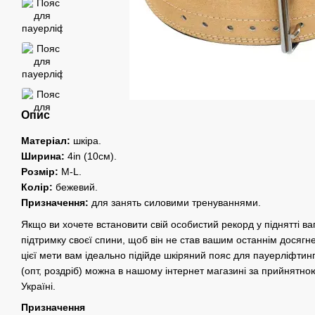
Опис
Матеріал:
шкіра.
Ширина:
4in (10см).
Розмір:
M-L.
Колір:
бежевий.
Призначення:
для занять силовими тренуваннями.
Якщо ви хочете встановити свій особистий рекорд у піднятті ваг
підтримку своєї спини, щоб він не став вашим останнім досягн
цієї мети вам ідеально підійде шкіряний пояс для пауерліфтин
(опт, роздріб) можна в нашому інтернет магазині за прийнятно
Україні.
Призначення