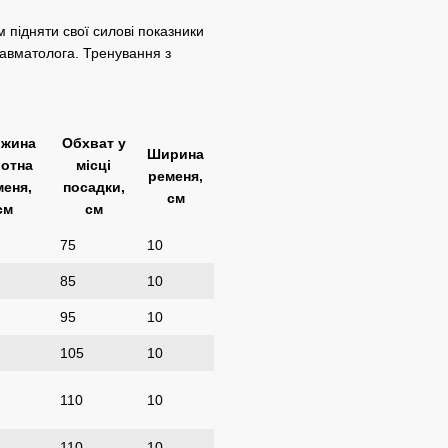
підняти свої силові показники
равматолога. Тренування з
жина
Обхват у
Ширина
отна
місці
ременя,
меня,
посадки,
см
см
см
75
10
85
10
95
10
105
10
110
10
110
10