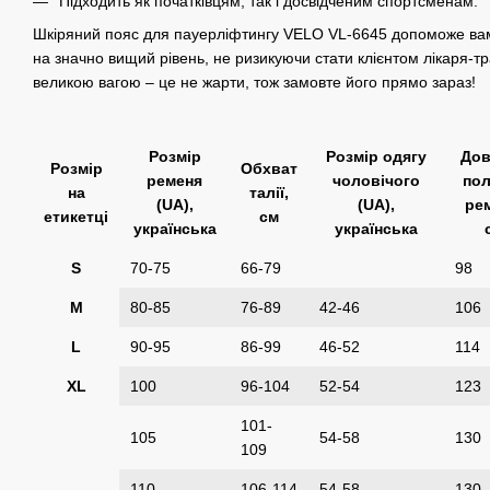
Підходить як початківцям, так і досвідченим спортсменам.
Шкіряний пояс для пауерліфтингу VELO VL-6645 допоможе вам 
на значно вищий рівень, не ризикуючи стати клієнтом лікаря-т
великою вагою – це не жарти, тож замовте його прямо зараз!
Розмір
Розмір одягу
Дов
Розмір
Обхват
ременя
чоловічого
пол
на
талії,
(UA),
(UA),
ре
етикетці
см
українська
українська
S
70-75
66-79
98
M
80-85
76-89
42-46
106
L
90-95
86-99
46-52
114
XL
100
96-104
52-54
123
101-
105
54-58
130
109
110
106-114
54-58
130